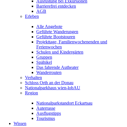
Ausrüstung bei Exkursionen
Barrierefrei entdecken
AGB
Erleben
Alle Angebote
Geführte Wanderungen
Geführte Bootstouren
Projekttage, Familienwochenenden und
Ferienwochen
Schulen und Kindergärten
Gruppen
Spähikel
Das fahrende Autheater
Wanderrouten
Verhalten
Schloss Orth an der Donau
Nationalparkhaus wien-lobAU
Region
Nationalparkstandort Eckartsau
Auterrasse
Ausflugstipps
Tourismus
Wissen