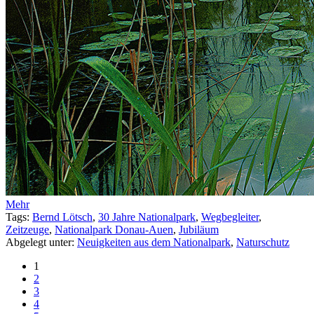
Mehr
Tags:
Bernd Lötsch
,
30 Jahre Nationalpark
,
Wegbegleiter
,
Zeitzeuge
,
Nationalpark Donau-Auen
,
Jubiläum
Abgelegt unter:
Neuigkeiten aus dem Nationalpark
,
Naturschutz
1
2
3
4