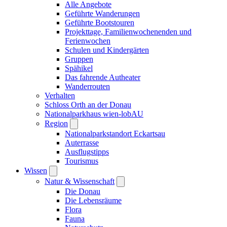
Alle Angebote
Geführte Wanderungen
Geführte Bootstouren
Projekttage, Familienwochenenden und
Ferienwochen
Schulen und Kindergärten
Gruppen
Spähikel
Das fahrende Autheater
Wanderrouten
Verhalten
Schloss Orth an der Donau
Nationalparkhaus wien-lobAU
Region
Nationalparkstandort Eckartsau
Auterrasse
Ausflugstipps
Tourismus
Wissen
Natur & Wissenschaft
Die Donau
Die Lebensräume
Flora
Fauna