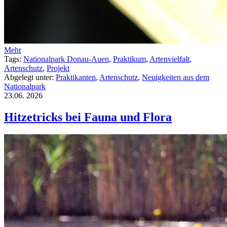
Mehr
Tags:
Nationalpark Donau-Auen
,
Praktikum
,
Artenvielfalt
,
Artenschutz
,
Projekt
Abgelegt unter:
Praktikanten
,
Artenschutz
,
Neuigkeiten aus dem
Nationalpark
23.06.
2026
Hitzetricks bei Fauna und Flora