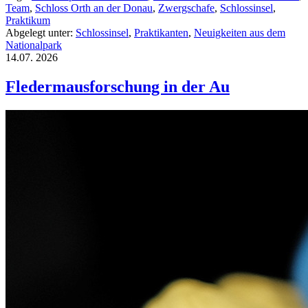
Team
,
Schloss Orth an der Donau
,
Zwergschafe
,
Schlossinsel
,
Praktikum
Abgelegt unter:
Schlossinsel
,
Praktikanten
,
Neuigkeiten aus dem
Nationalpark
14.07.
2026
Fledermausforschung in der Au