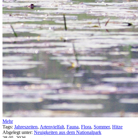
Mehr
Tags:
Jahreszeiten
,
Artenvielfalt
,
Fauna
,
Flora
,
Sommer
,
Hitze
Abgelegt unter:
Neuigkeiten aus dem Nationalpark
28.05.
2026