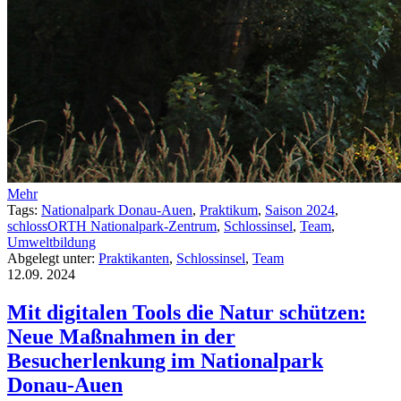
Mehr
Tags:
Nationalpark Donau-Auen
,
Praktikum
,
Saison 2024
,
schlossORTH Nationalpark-Zentrum
,
Schlossinsel
,
Team
,
Umweltbildung
Abgelegt unter:
Praktikanten
,
Schlossinsel
,
Team
12.09.
2024
Mit digitalen Tools die Natur schützen:
Neue Maßnahmen in der
Besucherlenkung im Nationalpark
Donau-Auen