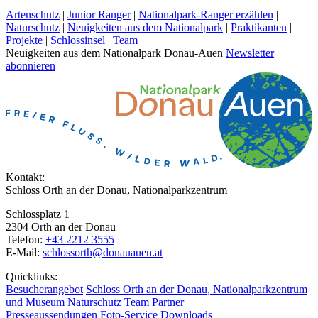
Artenschutz
|
Junior Ranger
|
Nationalpark-Ranger erzählen
|
Naturschutz
|
Neuigkeiten aus dem Nationalpark
|
Praktikanten
|
Projekte
|
Schlossinsel
|
Team
Neuigkeiten aus dem Nationalpark Donau-Auen
Newsletter
abonnieren
Kontakt:
Schloss Orth an der Donau, Nationalparkzentrum
Schlossplatz 1
2304 Orth an der Donau
Telefon:
+43 2212 3555
E-Mail:
schlossorth@donauauen.at
Quicklinks:
Besucherangebot
Schloss Orth an der Donau, Nationalparkzentrum
und Museum
Naturschutz
Team
Partner
Presseaussendungen
Foto-Service
Downloads