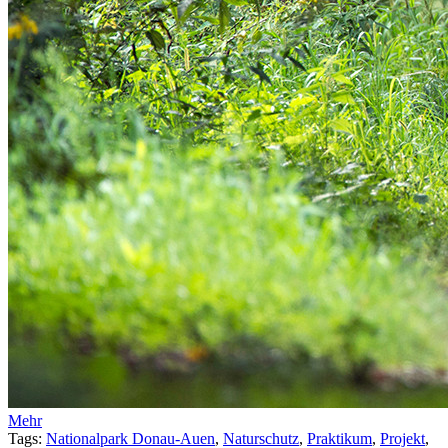
Mehr
Tags:
Nationalpark Donau-Auen
,
Naturschutz
,
Praktikum
,
Projekt
,