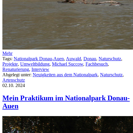
Mehr
Tags:
Nationalpark Donau-Auen
,
Auwald
,
Donau
,
Naturschutz
,
Projekte
,
Umweltbildung
,
Michael Succow
,
Fachbesuch
,
Renaturierung
,
Interview
Abgelegt unter:
Neuigkeiten aus dem Nationalpark
,
Naturschutz
,
Artenschutz
02.10.
2024
Mein Praktikum im Nationalpark Donau-
Auen