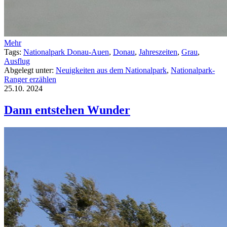
Mehr
Tags:
Nationalpark Donau-Auen
,
Donau
,
Jahreszeiten
,
Grau
,
Ausflug
Abgelegt unter:
Neuigkeiten aus dem Nationalpark
,
Nationalpark-
Ranger erzählen
25.10.
2024
Dann entstehen Wunder