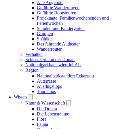
Alle Angebote
Geführte Wanderungen
Geführte Bootstouren
Projekttage, Familienwochenenden und
Ferienwochen
Schulen und Kindergärten
Gruppen
Spähikel
Das fahrende Autheater
Wanderrouten
Verhalten
Schloss Orth an der Donau
Nationalparkhaus wien-lobAU
Region
Nationalparkstandort Eckartsau
Auterrasse
Ausflugstipps
Tourismus
Wissen
Natur & Wissenschaft
Die Donau
Die Lebensräume
Flora
Fauna