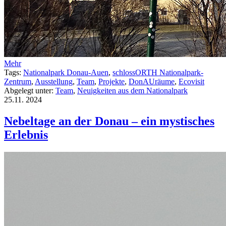
Mehr
Tags:
Nationalpark Donau-Auen
,
schlossORTH Nationalpark-
Zentrum
,
Ausstellung
,
Team
,
Projekte
,
DonAUräume
,
Ecovisit
Abgelegt unter:
Team
,
Neuigkeiten aus dem Nationalpark
25.11.
2024
Nebeltage an der Donau – ein mystisches
Erlebnis