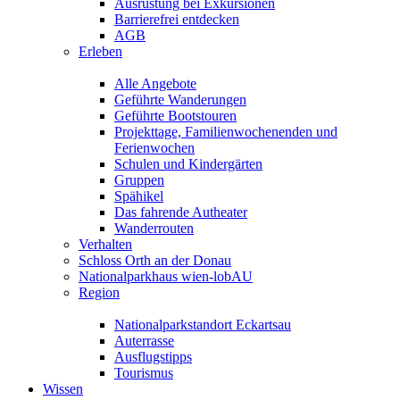
Ausrüstung bei Exkursionen
Barrierefrei entdecken
AGB
Erleben
Alle Angebote
Geführte Wanderungen
Geführte Bootstouren
Projekttage, Familienwochenenden und
Ferienwochen
Schulen und Kindergärten
Gruppen
Spähikel
Das fahrende Autheater
Wanderrouten
Verhalten
Schloss Orth an der Donau
Nationalparkhaus wien-lobAU
Region
Nationalparkstandort Eckartsau
Auterrasse
Ausflugstipps
Tourismus
Wissen