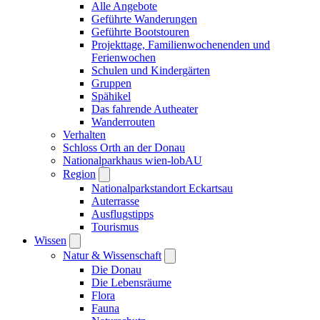
Alle Angebote
Geführte Wanderungen
Geführte Bootstouren
Projekttage, Familienwochenenden und
Ferienwochen
Schulen und Kindergärten
Gruppen
Spähikel
Das fahrende Autheater
Wanderrouten
Verhalten
Schloss Orth an der Donau
Nationalparkhaus wien-lobAU
Region
Nationalparkstandort Eckartsau
Auterrasse
Ausflugstipps
Tourismus
Wissen
Natur & Wissenschaft
Die Donau
Die Lebensräume
Flora
Fauna