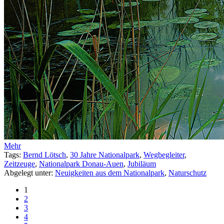
Mehr
Tags:
Bernd Lötsch
,
30 Jahre Nationalpark
,
Wegbegleiter
,
Zeitzeuge
,
Nationalpark Donau-Auen
,
Jubiläum
Abgelegt unter:
Neuigkeiten aus dem Nationalpark
,
Naturschutz
1
2
3
4