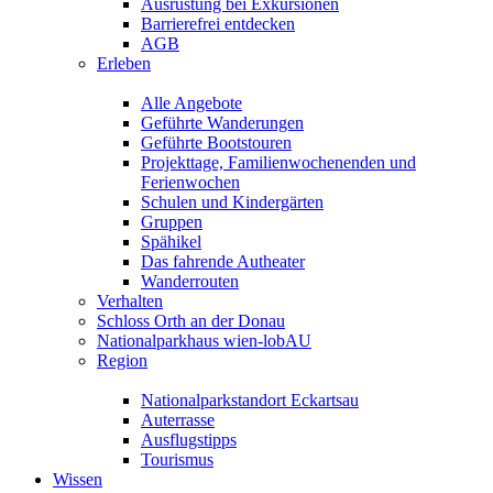
Ausrüstung bei Exkursionen
Barrierefrei entdecken
AGB
Erleben
Alle Angebote
Geführte Wanderungen
Geführte Bootstouren
Projekttage, Familienwochenenden und
Ferienwochen
Schulen und Kindergärten
Gruppen
Spähikel
Das fahrende Autheater
Wanderrouten
Verhalten
Schloss Orth an der Donau
Nationalparkhaus wien-lobAU
Region
Nationalparkstandort Eckartsau
Auterrasse
Ausflugstipps
Tourismus
Wissen