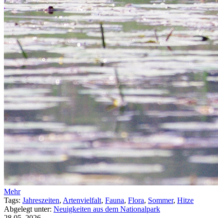
Mehr
Tags:
Jahreszeiten
,
Artenvielfalt
,
Fauna
,
Flora
,
Sommer
,
Hitze
Abgelegt unter:
Neuigkeiten aus dem Nationalpark
28.05.
2026