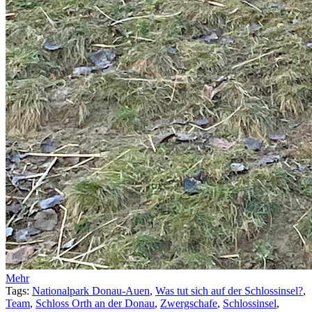
Mehr
Tags:
Nationalpark Donau-Auen
,
Was tut sich auf der Schlossinsel?
,
Team
,
Schloss Orth an der Donau
,
Zwergschafe
,
Schlossinsel
,