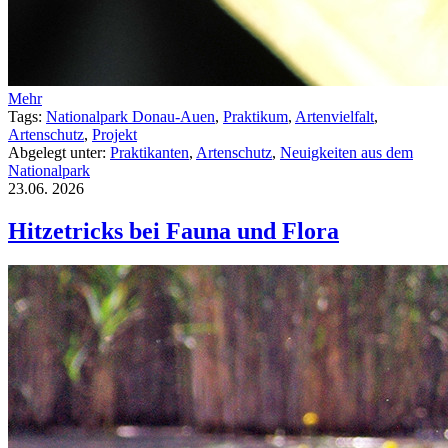
Mehr
Tags:
Nationalpark Donau-Auen
,
Praktikum
,
Artenvielfalt
,
Artenschutz
,
Projekt
Abgelegt unter:
Praktikanten
,
Artenschutz
,
Neuigkeiten aus dem
Nationalpark
23.06.
2026
Hitzetricks bei Fauna und Flora