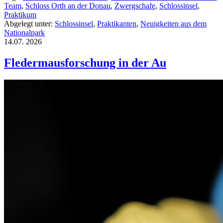
Team
,
Schloss Orth an der Donau
,
Zwergschafe
,
Schlossinsel
,
Praktikum
Abgelegt unter:
Schlossinsel
,
Praktikanten
,
Neuigkeiten aus dem
Nationalpark
14.07.
2026
Fledermausforschung in der Au