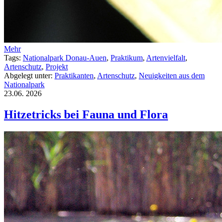
Mehr
Tags:
Nationalpark Donau-Auen
,
Praktikum
,
Artenvielfalt
,
Artenschutz
,
Projekt
Abgelegt unter:
Praktikanten
,
Artenschutz
,
Neuigkeiten aus dem
Nationalpark
23.06.
2026
Hitzetricks bei Fauna und Flora