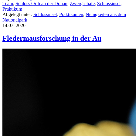
Team
,
Schloss Orth an der Donau
,
Zwergschafe
,
Schlossinsel
,
Praktikum
Abgelegt unter:
Schlossinsel
,
Praktikanten
,
Neuigkeiten aus dem
Nationalpark
14.07.
2026
Fledermausforschung in der Au