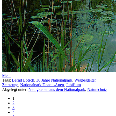
Mehr
Tags:
Bernd Lötsch
,
30 Jahre Nationalpark
,
Wegbegleiter
,
Zeitzeuge
,
Nationalpark Donau-Auen
,
Jubiläum
Abgelegt unter:
Neuigkeiten aus dem Nationalpark
,
Naturschutz
1
2
3
4