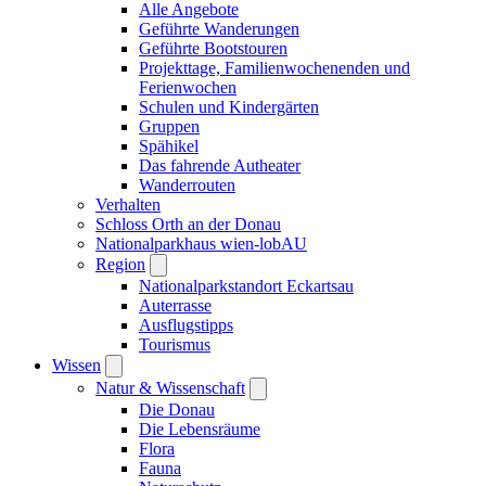
Alle Angebote
Geführte Wanderungen
Geführte Bootstouren
Projekttage, Familienwochenenden und
Ferienwochen
Schulen und Kindergärten
Gruppen
Spähikel
Das fahrende Autheater
Wanderrouten
Verhalten
Schloss Orth an der Donau
Nationalparkhaus wien-lobAU
Region
Nationalparkstandort Eckartsau
Auterrasse
Ausflugstipps
Tourismus
Wissen
Natur & Wissenschaft
Die Donau
Die Lebensräume
Flora
Fauna