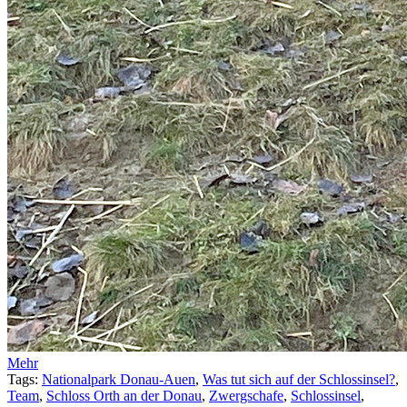
Mehr
Tags:
Nationalpark Donau-Auen
,
Was tut sich auf der Schlossinsel?
,
Team
,
Schloss Orth an der Donau
,
Zwergschafe
,
Schlossinsel
,