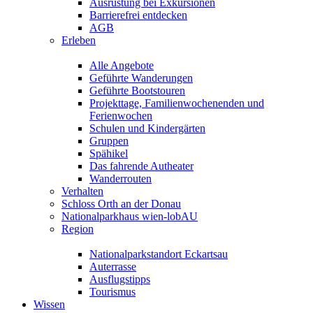
Ausrüstung bei Exkursionen
Barrierefrei entdecken
AGB
Erleben
Alle Angebote
Geführte Wanderungen
Geführte Bootstouren
Projekttage, Familienwochenenden und
Ferienwochen
Schulen und Kindergärten
Gruppen
Spähikel
Das fahrende Autheater
Wanderrouten
Verhalten
Schloss Orth an der Donau
Nationalparkhaus wien-lobAU
Region
Nationalparkstandort Eckartsau
Auterrasse
Ausflugstipps
Tourismus
Wissen