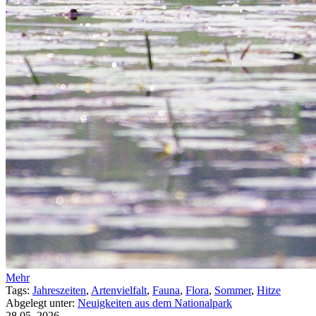
Mehr
Tags:
Jahreszeiten
,
Artenvielfalt
,
Fauna
,
Flora
,
Sommer
,
Hitze
Abgelegt unter:
Neuigkeiten aus dem Nationalpark
28.05.
2026