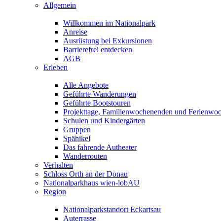
Allgemein
Willkommen im Nationalpark
Anreise
Ausrüstung bei Exkursionen
Barrierefrei entdecken
AGB
Erleben
Alle Angebote
Geführte Wanderungen
Geführte Bootstouren
Projekttage, Familienwochenenden und Ferienwo
Schulen und Kindergärten
Gruppen
Spähikel
Das fahrende Autheater
Wanderrouten
Verhalten
Schloss Orth an der Donau
Nationalparkhaus wien-lobAU
Region
Nationalparkstandort Eckartsau
Auterrasse