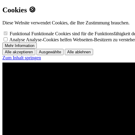
Cookies 🍪
Diese Website verwendet Cookies, die Ihre Zustimmung brauchen.
Funktional
Funktionale Cookies sind für die Funktionsfähigkeit 
Analyse
Analyse-Cookies helfen Webseiten-Besitzern zu versteh
Mehr Information
Alle akzeptieren
Ausgewählte
Alle ablehnen
Zum Inhalt springen