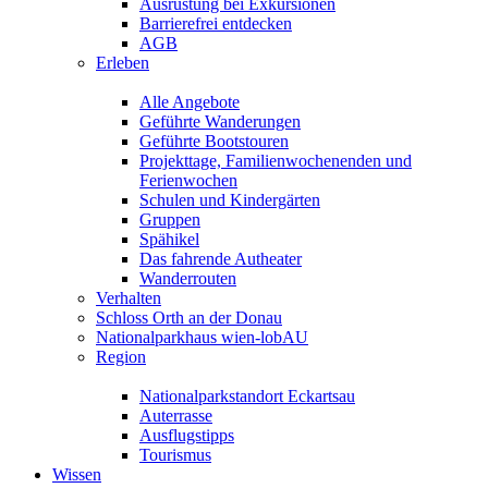
Ausrüstung bei Exkursionen
Barrierefrei entdecken
AGB
Erleben
Alle Angebote
Geführte Wanderungen
Geführte Bootstouren
Projekttage, Familienwochenenden und
Ferienwochen
Schulen und Kindergärten
Gruppen
Spähikel
Das fahrende Autheater
Wanderrouten
Verhalten
Schloss Orth an der Donau
Nationalparkhaus wien-lobAU
Region
Nationalparkstandort Eckartsau
Auterrasse
Ausflugstipps
Tourismus
Wissen