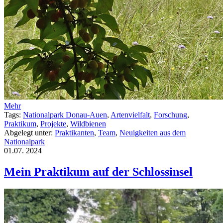
Mehr
Tags:
Nationalpark Donau-Auen
,
Artenvielfalt
,
Forschung
,
Praktikum
,
Projekte
,
Wildbienen
Abgelegt unter:
Praktikanten
,
Team
,
Neuigkeiten aus dem
Nationalpark
01.07.
2024
Mein Praktikum auf der Schlossinsel