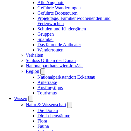
Alle Angebote
Geführte Wanderungen
Geführte Bootstouren
Projekttage, Familienwochenenden und
Ferienwochen
Schulen und Kindergärten
Gruppen
Spähikel
Das fahrende Autheater
Wanderrouten
Verhalten
Schloss Orth an der Donau
Nationalparkhaus wien-lobAU
Region
Nationalparkstandort Eckartsau
Auterrasse
Ausflugstipps
Tourismus
Wissen
Natur & Wissenschaft
Die Donau
Die Lebensräume
Flora
Fauna