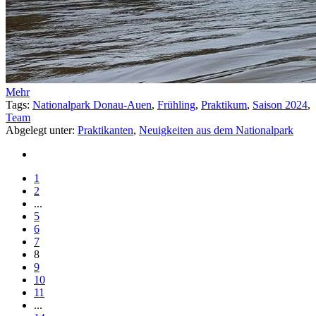
Mehr
Tags:
Nationalpark Donau-Auen
,
Frühling
,
Praktikum
,
Saison 2024
,
Team
Abgelegt unter:
Praktikanten
,
Neuigkeiten aus dem Nationalpark
1
2
...
5
6
7
8
9
10
11
...