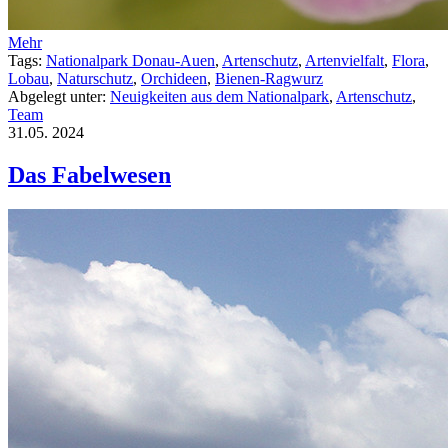
Mehr
Tags:
Nationalpark Donau-Auen
,
Artenschutz
,
Artenvielfalt
,
Flora
,
Lobau
,
Naturschutz
,
Orchideen
,
Bienen-Ragwurz
Abgelegt unter:
Neuigkeiten aus dem Nationalpark
,
Artenschutz
,
Team
31.05.
2024
Das Fabelwesen