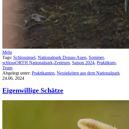
Mehr
Tags:
Schlossinsel
,
Nationalpark Donau-Auen
,
Sommer
,
schlossORTH Nationalpark-Zentrum
,
Saison 2024
,
Praktikum
,
Team
Abgelegt unter:
Praktikanten
,
Neuigkeiten aus dem Nationalpark
24.06.
2024
Eigenwillige Schätze