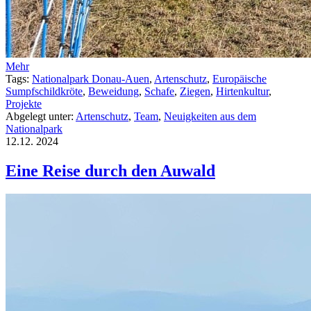
Mehr
Tags:
Nationalpark Donau-Auen
,
Artenschutz
,
Europäische
Sumpfschildkröte
,
Beweidung
,
Schafe
,
Ziegen
,
Hirtenkultur
,
Projekte
Abgelegt unter:
Artenschutz
,
Team
,
Neuigkeiten aus dem
Nationalpark
12.12.
2024
Eine Reise durch den Auwald