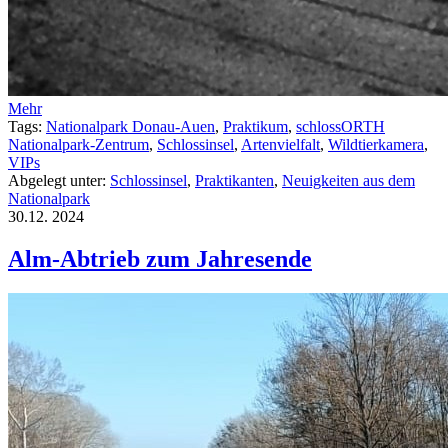
Mehr
Tags:
Nationalpark Donau-Auen
,
Praktikum
,
schlossORTH
Nationalpark-Zentrum
,
Schlossinsel
,
Artenvielfalt
,
Wildtierkamera
,
VIPs
Abgelegt unter:
Schlossinsel
,
Praktikanten
,
Neuigkeiten aus dem
Nationalpark
30.12.
2024
Alm-Abtrieb zum Jahresende