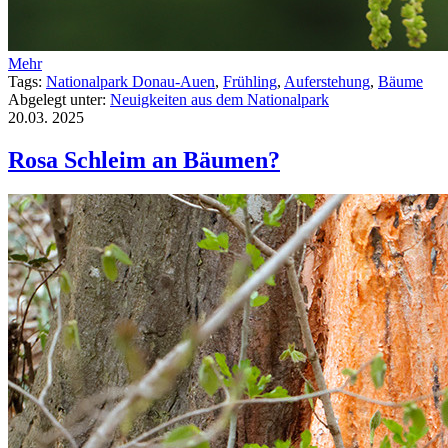
Mehr
Tags:
Nationalpark Donau-Auen
,
Frühling
,
Auferstehung
,
Bäume
Abgelegt unter:
Neuigkeiten aus dem Nationalpark
20.03.
2025
Rosa Schleim an Bäumen?