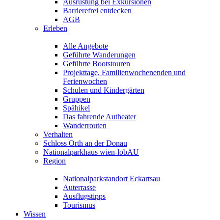
Ausrüstung bei Exkursionen
Barrierefrei entdecken
AGB
Erleben
Alle Angebote
Geführte Wanderungen
Geführte Bootstouren
Projekttage, Familienwochenenden und
Ferienwochen
Schulen und Kindergärten
Gruppen
Spähikel
Das fahrende Autheater
Wanderrouten
Verhalten
Schloss Orth an der Donau
Nationalparkhaus wien-lobAU
Region
Nationalparkstandort Eckartsau
Auterrasse
Ausflugstipps
Tourismus
Wissen