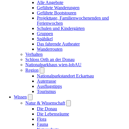
Alle Angebote
Geführte Wanderungen
Geführte Bootstouren
Projekttage, Familienwochenenden und
Ferienwochen
Schulen und Kindergärten
Gruppen
Spähikel
Das fahrende Autheater
Wanderrouten
Verhalten
Schloss Orth an der Donau
Nationalparkhaus wien-lobAU
Region
Nationalparkstandort Eckartsau
Auterrasse
Ausflugstipps
Tourismus
Wissen
Natur & Wissenschaft
Die Donau
Die Lebensräume
Flora
Fauna