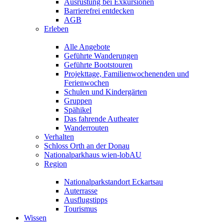
Ausrüstung bei Exkursionen
Barrierefrei entdecken
AGB
Erleben
Alle Angebote
Geführte Wanderungen
Geführte Bootstouren
Projekttage, Familienwochenenden und
Ferienwochen
Schulen und Kindergärten
Gruppen
Spähikel
Das fahrende Autheater
Wanderrouten
Verhalten
Schloss Orth an der Donau
Nationalparkhaus wien-lobAU
Region
Nationalparkstandort Eckartsau
Auterrasse
Ausflugstipps
Tourismus
Wissen