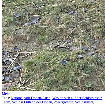
Mehr
Tags:
Nationalpark Donau-Auen
,
Was tut sich auf der Schlossinsel?
,
Team
,
Schloss Orth an der Donau
,
Zwergschafe
,
Schlossinsel
,