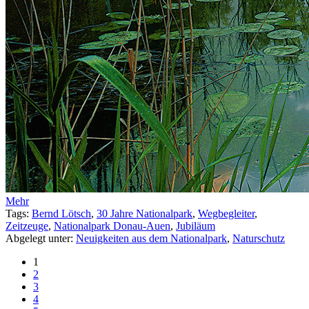
Mehr
Tags:
Bernd Lötsch
,
30 Jahre Nationalpark
,
Wegbegleiter
,
Zeitzeuge
,
Nationalpark Donau-Auen
,
Jubiläum
Abgelegt unter:
Neuigkeiten aus dem Nationalpark
,
Naturschutz
1
2
3
4