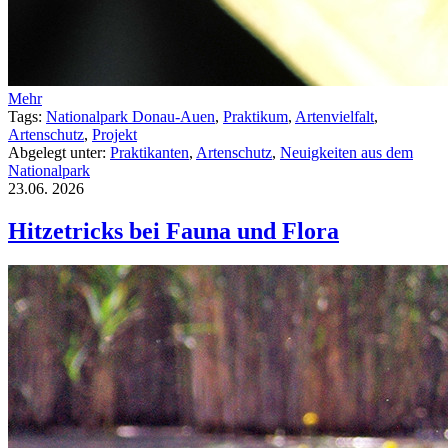
Mehr
Tags:
Nationalpark Donau-Auen
,
Praktikum
,
Artenvielfalt
,
Artenschutz
,
Projekt
Abgelegt unter:
Praktikanten
,
Artenschutz
,
Neuigkeiten aus dem
Nationalpark
23.06.
2026
Hitzetricks bei Fauna und Flora