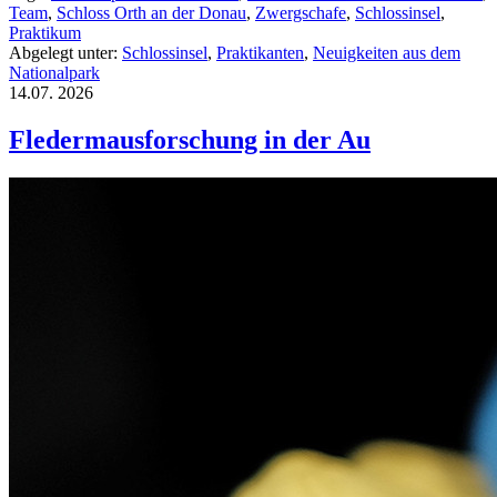
Team
,
Schloss Orth an der Donau
,
Zwergschafe
,
Schlossinsel
,
Praktikum
Abgelegt unter:
Schlossinsel
,
Praktikanten
,
Neuigkeiten aus dem
Nationalpark
14.07.
2026
Fledermausforschung in der Au