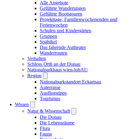
Alle Angebote
Geführte Wanderungen
Geführte Bootstouren
Projekttage, Familienwochenenden und
Ferienwochen
Schulen und Kindergärten
Gruppen
Spähikel
Das fahrende Autheater
Wanderrouten
Verhalten
Schloss Orth an der Donau
Nationalparkhaus wien-lobAU
Region
Nationalparkstandort Eckartsau
Auterrasse
Ausflugstipps
Tourismus
Wissen
Natur & Wissenschaft
Die Donau
Die Lebensräume
Flora
Fauna