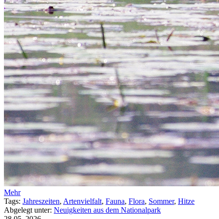
Mehr
Tags:
Jahreszeiten
,
Artenvielfalt
,
Fauna
,
Flora
,
Sommer
,
Hitze
Abgelegt unter:
Neuigkeiten aus dem Nationalpark
28.05.
2026