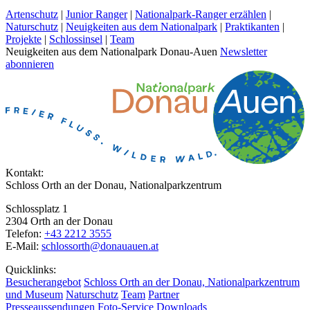
Artenschutz
|
Junior Ranger
|
Nationalpark-Ranger erzählen
|
Naturschutz
|
Neuigkeiten aus dem Nationalpark
|
Praktikanten
|
Projekte
|
Schlossinsel
|
Team
Neuigkeiten aus dem Nationalpark Donau-Auen
Newsletter
abonnieren
Kontakt:
Schloss Orth an der Donau, Nationalparkzentrum
Schlossplatz 1
2304 Orth an der Donau
Telefon:
+43 2212 3555
E-Mail:
schlossorth@donauauen.at
Quicklinks:
Besucherangebot
Schloss Orth an der Donau, Nationalparkzentrum
und Museum
Naturschutz
Team
Partner
Presseaussendungen
Foto-Service
Downloads