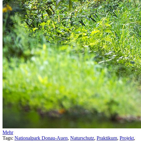
Mehr
Tags:
Nationalpark Donau-Auen
,
Naturschutz
,
Praktikum
,
Projekt
,