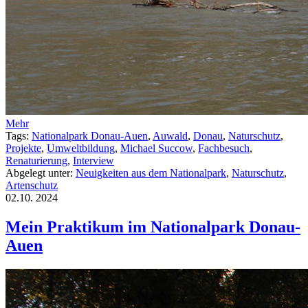
Mehr
Tags:
Nationalpark Donau-Auen
,
Auwald
,
Donau
,
Naturschutz
,
Projekte
,
Umweltbildung
,
Michael Succow
,
Fachbesuch
,
Renaturierung
,
Interview
Abgelegt unter:
Neuigkeiten aus dem Nationalpark
,
Naturschutz
,
Artenschutz
02.10.
2024
Mein Praktikum im Nationalpark Donau-
Auen