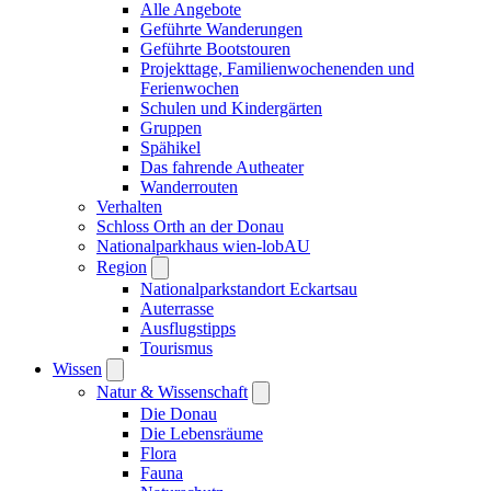
Alle Angebote
Geführte Wanderungen
Geführte Bootstouren
Projekttage, Familienwochenenden und
Ferienwochen
Schulen und Kindergärten
Gruppen
Spähikel
Das fahrende Autheater
Wanderrouten
Verhalten
Schloss Orth an der Donau
Nationalparkhaus wien-lobAU
Region
Nationalparkstandort Eckartsau
Auterrasse
Ausflugstipps
Tourismus
Wissen
Natur & Wissenschaft
Die Donau
Die Lebensräume
Flora
Fauna