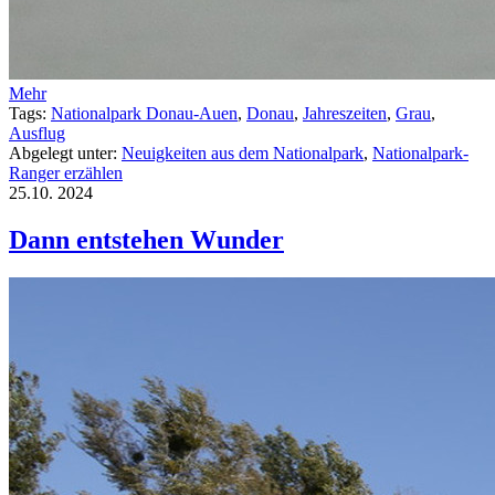
Mehr
Tags:
Nationalpark Donau-Auen
,
Donau
,
Jahreszeiten
,
Grau
,
Ausflug
Abgelegt unter:
Neuigkeiten aus dem Nationalpark
,
Nationalpark-
Ranger erzählen
25.10.
2024
Dann entstehen Wunder