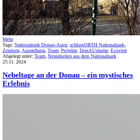
Mehr
Tags:
Nationalpark Donau-Auen
,
schlossORTH Nationalpark-
Zentrum
,
Ausstellung
,
Team
,
Projekte
,
DonAUräume
,
Ecovisit
Abgelegt unter:
Team
,
Neuigkeiten aus dem Nationalpark
25.11.
2024
Nebeltage an der Donau – ein mystisches
Erlebnis