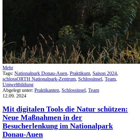
Mehr
Tags:
Nationalpark Donau-Auen
,
Praktikum
,
Saison 2024
,
schlossORTH Nationalpark-Zentrum
,
Schlossinsel
,
Team
,
Umweltbildung
Abgelegt unter:
Praktikanten
,
Schlossinsel
,
Team
12.09.
2024
Mit digitalen Tools die Natur schützen:
Neue Maßnahmen in der
Besucherlenkung im Nationalpark
Donau-Auen