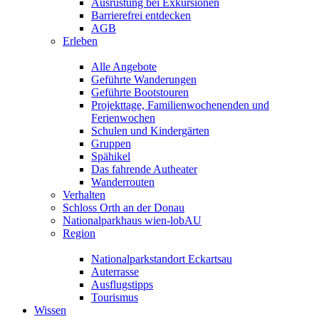
Ausrüstung bei Exkursionen
Barrierefrei entdecken
AGB
Erleben
Alle Angebote
Geführte Wanderungen
Geführte Bootstouren
Projekttage, Familienwochenenden und
Ferienwochen
Schulen und Kindergärten
Gruppen
Spähikel
Das fahrende Autheater
Wanderrouten
Verhalten
Schloss Orth an der Donau
Nationalparkhaus wien-lobAU
Region
Nationalparkstandort Eckartsau
Auterrasse
Ausflugstipps
Tourismus
Wissen