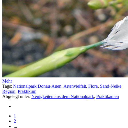
Mehr
Tags:
Nationalpark Donau-Auen
,
Artenvielfalt
,
Flora
,
Sand-Nelke
,
Region
,
Praktikum
Abgelegt unter:
Neuigkeiten aus dem Nationalpark
,
Praktikanten
1
2
...