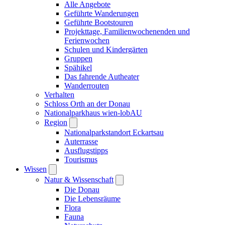
Alle Angebote
Geführte Wanderungen
Geführte Bootstouren
Projekttage, Familienwochenenden und
Ferienwochen
Schulen und Kindergärten
Gruppen
Spähikel
Das fahrende Autheater
Wanderrouten
Verhalten
Schloss Orth an der Donau
Nationalparkhaus wien-lobAU
Region
Nationalparkstandort Eckartsau
Auterrasse
Ausflugstipps
Tourismus
Wissen
Natur & Wissenschaft
Die Donau
Die Lebensräume
Flora
Fauna