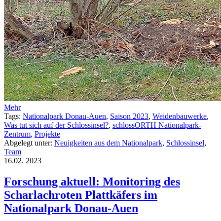
Mehr
Tags:
Nationalpark Donau-Auen
,
Saison 2023
,
Weidenbauwerke
,
Was tut sich auf der Schlossinsel?
,
schlossORTH Nationalpark-
Zentrum
,
Projekte
Abgelegt unter:
Neuigkeiten aus dem Nationalpark
,
Schlossinsel
,
Team
16.02.
2023
Forschung aktuell: Monitoring des
Scharlachroten Plattkäfers im
Nationalpark Donau-Auen