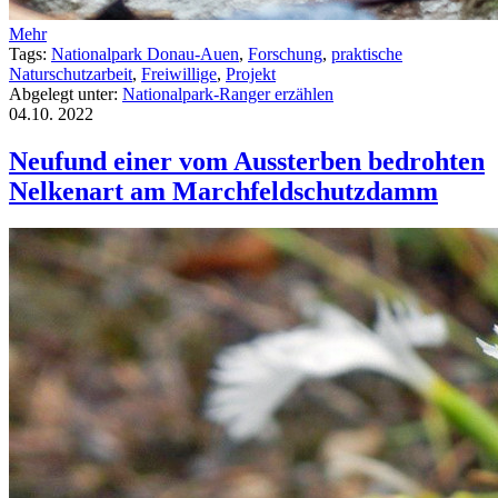
Mehr
Tags:
Nationalpark Donau-Auen
,
Forschung
,
praktische
Naturschutzarbeit
,
Freiwillige
,
Projekt
Abgelegt unter:
Nationalpark-Ranger erzählen
04.10.
2022
Neufund einer vom Aussterben bedrohten
Nelkenart am Marchfeldschutzdamm