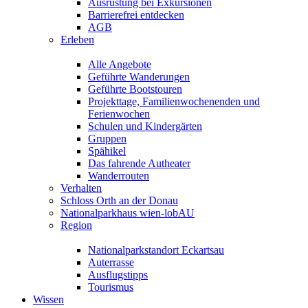
Ausrüstung bei Exkursionen
Barrierefrei entdecken
AGB
Erleben
Alle Angebote
Geführte Wanderungen
Geführte Bootstouren
Projekttage, Familienwochenenden und
Ferienwochen
Schulen und Kindergärten
Gruppen
Spähikel
Das fahrende Autheater
Wanderrouten
Verhalten
Schloss Orth an der Donau
Nationalparkhaus wien-lobAU
Region
Nationalparkstandort Eckartsau
Auterrasse
Ausflugstipps
Tourismus
Wissen