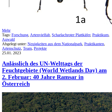
Mehr
Tags:
Forschung
,
Artenvielfalt
,
Scharlachroter Plattkäfer
,
Praktikum
,
Auwald
Abgelegt unter:
Neuigkeiten aus dem Nationalpark
,
Praktikanten
,
Artenschutz
,
Team
,
Projekte
25.01.
2023
Anlässlich des UN-Welttags der
Feuchtgebiete (World Wetlands Day) am
2. Februar: 40 Jahre Ramsar in
Österreich