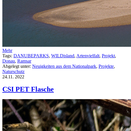
Mehr
Tags:
DANUBEPARKS
,
WILDisland
,
Artenvielfalt
,
Projekt
,
Donau
,
Ramsar
Abgelegt unter:
Neuigkeiten aus dem Nationalpark
,
Projekte
,
Naturschutz
24.11.
2022
CSI PET Flasche