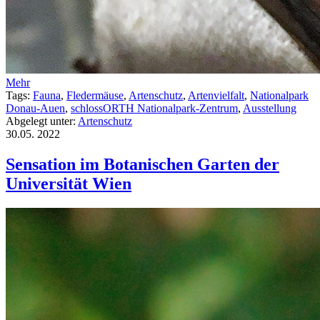
Mehr
Tags:
Fauna
,
Fledermäuse
,
Artenschutz
,
Artenvielfalt
,
Nationalpark
Donau-Auen
,
schlossORTH Nationalpark-Zentrum
,
Ausstellung
Abgelegt unter:
Artenschutz
30.05.
2022
Sensation im Botanischen Garten der
Universität Wien