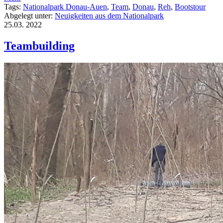
Tags:
Nationalpark Donau-Auen
,
Team
,
Donau
,
Reh
,
Bootstour
Abgelegt unter:
Neuigkeiten aus dem Nationalpark
25.03.
2022
Teambuilding