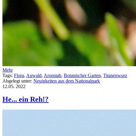
Mehr
Tags:
Flora
,
Auwald
,
Aronstab
,
Botanischer Garten
,
Titanenwurz
Abgelegt unter:
Neuigkeiten aus dem Nationalpark
12.05.
2022
He... ein Reh!?