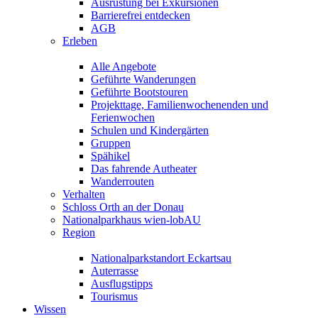
Ausrüstung bei Exkursionen
Barrierefrei entdecken
AGB
Erleben
Alle Angebote
Geführte Wanderungen
Geführte Bootstouren
Projekttage, Familienwochenenden und
Ferienwochen
Schulen und Kindergärten
Gruppen
Spähikel
Das fahrende Autheater
Wanderrouten
Verhalten
Schloss Orth an der Donau
Nationalparkhaus wien-lobAU
Region
Nationalparkstandort Eckartsau
Auterrasse
Ausflugstipps
Tourismus
Wissen