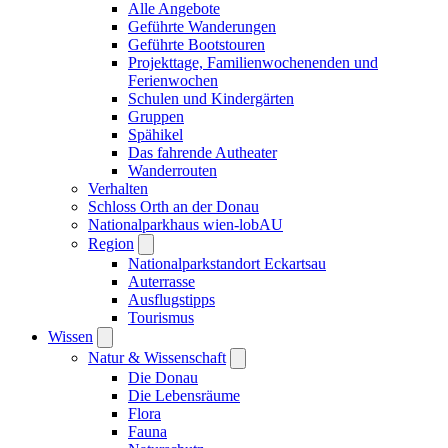
Alle Angebote
Geführte Wanderungen
Geführte Bootstouren
Projekttage, Familienwochenenden und
Ferienwochen
Schulen und Kindergärten
Gruppen
Spähikel
Das fahrende Autheater
Wanderrouten
Verhalten
Schloss Orth an der Donau
Nationalparkhaus wien-lobAU
Region
Nationalparkstandort Eckartsau
Auterrasse
Ausflugstipps
Tourismus
Wissen
Natur & Wissenschaft
Die Donau
Die Lebensräume
Flora
Fauna