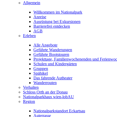
Allgemein
Willkommen im Nationalpark
Anreise
Ausrüstung bei Exkursionen
Barrierefrei entdecken
AGB
Erleben
Alle Angebote
Geführte Wanderungen
Geführte Bootstouren
Projekttage, Familienwochenenden und Ferienwo
Schulen und Kindergärten
Gruppen
Spähikel
Das fahrende Autheater
Wanderrouten
Verhalten
Schloss Orth an der Donau
Nationalparkhaus wien-lobAU
Region
Nationalparkstandort Eckartsau
Auterrasse