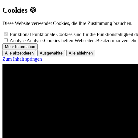
Cookies 🍪
Diese Website verwendet Cookies, die Ihre Zustimmung brauchen.
Funktional
Funktionale Cookies sind für die Funktionsfähigkeit 
Analyse
Analyse-Cookies helfen Webseiten-Besitzern zu versteh
Mehr Information
Alle akzeptieren
Ausgewählte
Alle ablehnen
Zum Inhalt springen