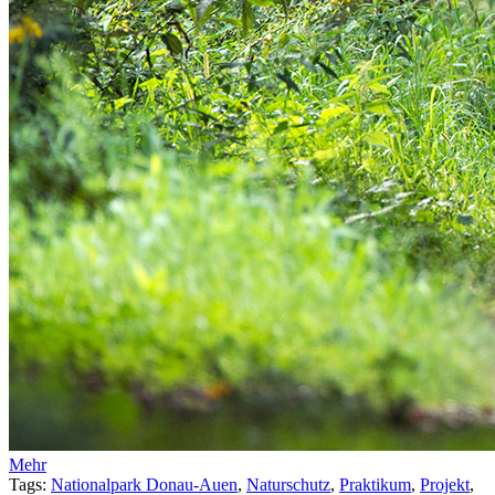
Mehr
Tags:
Nationalpark Donau-Auen
,
Naturschutz
,
Praktikum
,
Projekt
,