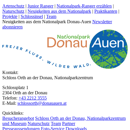
Artenschutz
|
Junior Ranger
|
Nationalpark-Ranger erzählen
|
Naturschutz
|
Neuigkeiten aus dem Nationalpark
|
Praktikanten
|
Projekte
|
Schlossinsel
|
Team
Neuigkeiten aus dem Nationalpark Donau-Auen
Newsletter
abonnieren
Kontakt:
Schloss Orth an der Donau, Nationalparkzentrum
Schlossplatz 1
2304 Orth an der Donau
Telefon:
+43 2212 3555
E-Mail:
schlossorth@donauauen.at
Quicklinks:
Besucherangebot
Schloss Orth an der Donau, Nationalparkzentrum
und Museum
Naturschutz
Team
Partner
Presseaussendungen
Foto-Service
Downloads