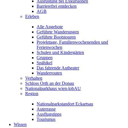
Ausrüstung bei Exkursionen
Barrierefrei entdecken
AGB
Erleben
Alle Angebote
Geführte Wanderungen
Geführte Bootstouren
Projekttage, Familienwochenenden und
Ferienwochen
Schulen und Kindergärten
Gruppen
Spähikel
Das fahrende Autheater
Wanderrouten
Verhalten
Schloss Orth an der Donau
Nationalparkhaus wien-lobAU
Region
Nationalparkstandort Eckartsau
Auterrasse
Ausflugstipps
Tourismus
Wissen