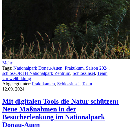
Mehr
Tags:
Nationalpark Donau-Auen
,
Praktikum
,
Saison 2024
,
schlossORTH Nationalpark-Zentrum
,
Schlossinsel
,
Team
,
Umweltbildung
Abgelegt unter:
Praktikanten
,
Schlossinsel
,
Team
12.09.
2024
Mit digitalen Tools die Natur schützen:
Neue Maßnahmen in der
Besucherlenkung im Nationalpark
Donau-Auen