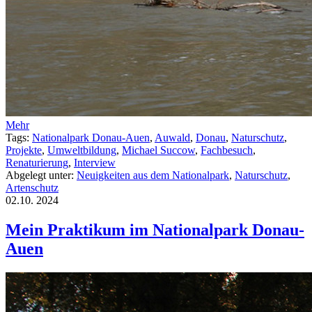
Mehr
Tags:
Nationalpark Donau-Auen
,
Auwald
,
Donau
,
Naturschutz
,
Projekte
,
Umweltbildung
,
Michael Succow
,
Fachbesuch
,
Renaturierung
,
Interview
Abgelegt unter:
Neuigkeiten aus dem Nationalpark
,
Naturschutz
,
Artenschutz
02.10.
2024
Mein Praktikum im Nationalpark Donau-
Auen