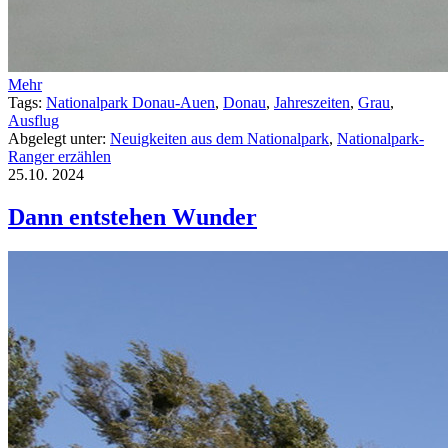
Mehr
Tags:
Nationalpark Donau-Auen
,
Donau
,
Jahreszeiten
,
Grau
,
Ausflug
Abgelegt unter:
Neuigkeiten aus dem Nationalpark
,
Nationalpark-
Ranger erzählen
25.10.
2024
Dann entstehen Wunder