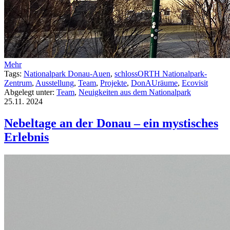
Mehr
Tags:
Nationalpark Donau-Auen
,
schlossORTH Nationalpark-
Zentrum
,
Ausstellung
,
Team
,
Projekte
,
DonAUräume
,
Ecovisit
Abgelegt unter:
Team
,
Neuigkeiten aus dem Nationalpark
25.11.
2024
Nebeltage an der Donau – ein mystisches
Erlebnis