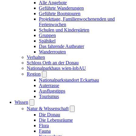
Alle Angebote
Geführte Wanderungen
Geführte Bootstouren
Projekttage, Familienwochenenden und
Ferienwochen
Schulen und Kindergärten
Gruppen
Spähikel
Das fahrende Autheater
Wanderrouten
Verhalten
Schloss Orth an der Donau
Nationalparkhaus wien-lobAU
Region
Nationalparkstandort Eckartsau
Auterrasse
Ausflugstipps
Tourismus
Wissen
Natur & Wissenschaft
Die Donau
Die Lebensräume
Flora
Fauna