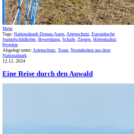
Mehr
Tags:
Nationalpark Donau-Auen
,
Artenschutz
,
Europäische
Sumpfschildkröte
,
Beweidung
,
Schafe
,
Ziegen
,
Hirtenkultur
,
Projekte
Abgelegt unter:
Artenschutz
,
Team
,
Neuigkeiten aus dem
Nationalpark
12.12.
2024
Eine Reise durch den Auwald