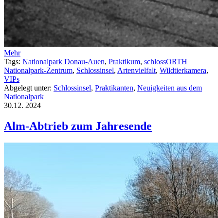
Mehr
Tags:
Nationalpark Donau-Auen
,
Praktikum
,
schlossORTH
Nationalpark-Zentrum
,
Schlossinsel
,
Artenvielfalt
,
Wildtierkamera
,
VIPs
Abgelegt unter:
Schlossinsel
,
Praktikanten
,
Neuigkeiten aus dem
Nationalpark
30.12.
2024
Alm-Abtrieb zum Jahresende