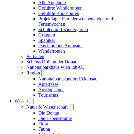
Alle Angebote
Geführte Wanderungen
Geführte Bootstouren
Projekttage, Familienwochenenden und
Ferienwochen
Schulen und Kindergärten
Gruppen
Spähikel
Das fahrende Autheater
Wanderrouten
Verhalten
Schloss Orth an der Donau
Nationalparkhaus wien-lobAU
Region
Nationalparkstandort Eckartsau
Auterrasse
Ausflugstipps
Tourismus
Wissen
Natur & Wissenschaft
Die Donau
Die Lebensräume
Flora
Fauna