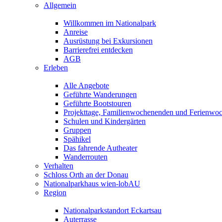
Allgemein
Willkommen im Nationalpark
Anreise
Ausrüstung bei Exkursionen
Barrierefrei entdecken
AGB
Erleben
Alle Angebote
Geführte Wanderungen
Geführte Bootstouren
Projekttage, Familienwochenenden und Ferienwo
Schulen und Kindergärten
Gruppen
Spähikel
Das fahrende Autheater
Wanderrouten
Verhalten
Schloss Orth an der Donau
Nationalparkhaus wien-lobAU
Region
Nationalparkstandort Eckartsau
Auterrasse