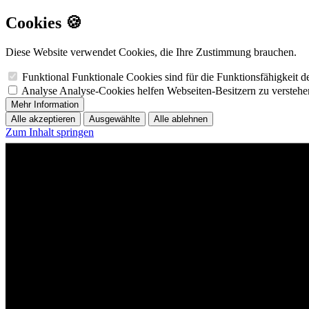
Cookies 🍪
Diese Website verwendet Cookies, die Ihre Zustimmung brauchen.
Funktional
Funktionale Cookies sind für die Funktionsfähigkeit 
Analyse
Analyse-Cookies helfen Webseiten-Besitzern zu versteh
Mehr Information
Alle akzeptieren
Ausgewählte
Alle ablehnen
Zum Inhalt springen