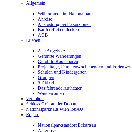
Allgemein
Willkommen im Nationalpark
Anreise
Ausrüstung bei Exkursionen
Barrierefrei entdecken
AGB
Erleben
Alle Angebote
Geführte Wanderungen
Geführte Bootstouren
Projekttage, Familienwochenenden und Ferienwo
Schulen und Kindergärten
Gruppen
Spähikel
Das fahrende Autheater
Wanderrouten
Verhalten
Schloss Orth an der Donau
Nationalparkhaus wien-lobAU
Region
Nationalparkstandort Eckartsau
Auterrasse