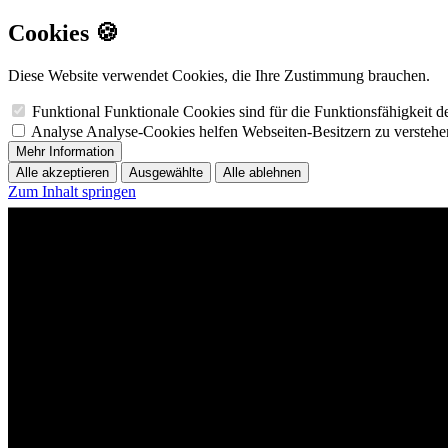
Cookies 🍪
Diese Website verwendet Cookies, die Ihre Zustimmung brauchen.
Funktional
Funktionale Cookies sind für die Funktionsfähigkeit 
Analyse
Analyse-Cookies helfen Webseiten-Besitzern zu versteh
Mehr Information
Alle akzeptieren
Ausgewählte
Alle ablehnen
Zum Inhalt springen