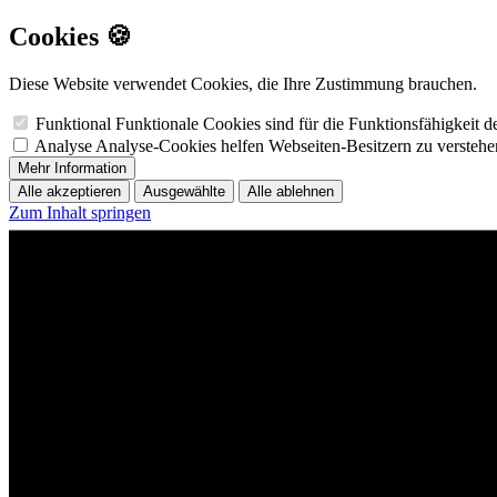
Cookies 🍪
Diese Website verwendet Cookies, die Ihre Zustimmung brauchen.
Funktional
Funktionale Cookies sind für die Funktionsfähigkeit 
Analyse
Analyse-Cookies helfen Webseiten-Besitzern zu versteh
Mehr Information
Alle akzeptieren
Ausgewählte
Alle ablehnen
Zum Inhalt springen