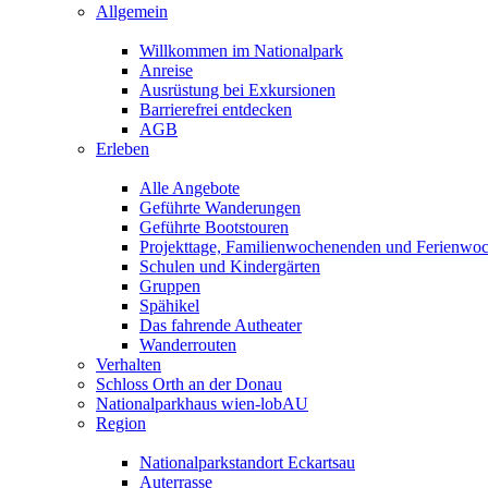
Allgemein
Willkommen im Nationalpark
Anreise
Ausrüstung bei Exkursionen
Barrierefrei entdecken
AGB
Erleben
Alle Angebote
Geführte Wanderungen
Geführte Bootstouren
Projekttage, Familienwochenenden und Ferienwo
Schulen und Kindergärten
Gruppen
Spähikel
Das fahrende Autheater
Wanderrouten
Verhalten
Schloss Orth an der Donau
Nationalparkhaus wien-lobAU
Region
Nationalparkstandort Eckartsau
Auterrasse