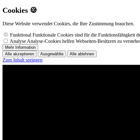
Cookies 🍪
Diese Website verwendet Cookies, die Ihre Zustimmung brauchen.
Funktional
Funktionale Cookies sind für die Funktionsfähigkeit 
Analyse
Analyse-Cookies helfen Webseiten-Besitzern zu versteh
Mehr Information
Alle akzeptieren
Ausgewählte
Alle ablehnen
Zum Inhalt springen