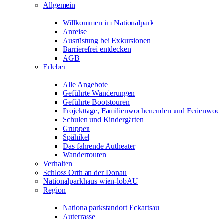
Allgemein
Willkommen im Nationalpark
Anreise
Ausrüstung bei Exkursionen
Barrierefrei entdecken
AGB
Erleben
Alle Angebote
Geführte Wanderungen
Geführte Bootstouren
Projekttage, Familienwochenenden und Ferienwo
Schulen und Kindergärten
Gruppen
Spähikel
Das fahrende Autheater
Wanderrouten
Verhalten
Schloss Orth an der Donau
Nationalparkhaus wien-lobAU
Region
Nationalparkstandort Eckartsau
Auterrasse