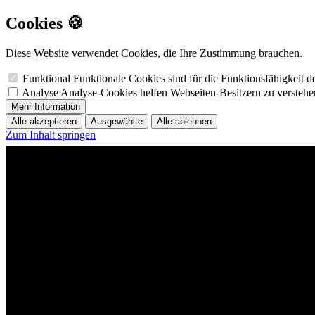
Cookies 🍪
Diese Website verwendet Cookies, die Ihre Zustimmung brauchen.
Funktional
Funktionale Cookies sind für die Funktionsfähigkeit 
Analyse
Analyse-Cookies helfen Webseiten-Besitzern zu versteh
Mehr Information
Alle akzeptieren
Ausgewählte
Alle ablehnen
Zum Inhalt springen