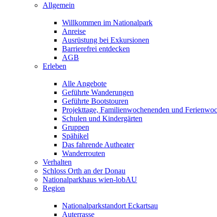
Allgemein
Willkommen im Nationalpark
Anreise
Ausrüstung bei Exkursionen
Barrierefrei entdecken
AGB
Erleben
Alle Angebote
Geführte Wanderungen
Geführte Bootstouren
Projekttage, Familienwochenenden und Ferienwo
Schulen und Kindergärten
Gruppen
Spähikel
Das fahrende Autheater
Wanderrouten
Verhalten
Schloss Orth an der Donau
Nationalparkhaus wien-lobAU
Region
Nationalparkstandort Eckartsau
Auterrasse