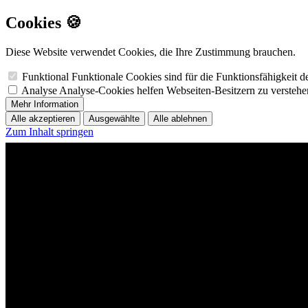
Cookies 🍪
Diese Website verwendet Cookies, die Ihre Zustimmung brauchen.
Funktional
Funktionale Cookies sind für die Funktionsfähigkeit 
Analyse
Analyse-Cookies helfen Webseiten-Besitzern zu versteh
Mehr Information
Alle akzeptieren
Ausgewählte
Alle ablehnen
Zum Inhalt springen