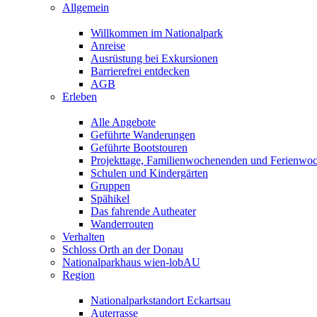
Allgemein
Willkommen im Nationalpark
Anreise
Ausrüstung bei Exkursionen
Barrierefrei entdecken
AGB
Erleben
Alle Angebote
Geführte Wanderungen
Geführte Bootstouren
Projekttage, Familienwochenenden und Ferienwo
Schulen und Kindergärten
Gruppen
Spähikel
Das fahrende Autheater
Wanderrouten
Verhalten
Schloss Orth an der Donau
Nationalparkhaus wien-lobAU
Region
Nationalparkstandort Eckartsau
Auterrasse