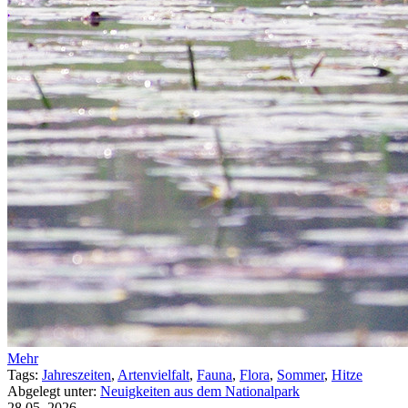
Mehr
Tags:
Jahreszeiten
,
Artenvielfalt
,
Fauna
,
Flora
,
Sommer
,
Hitze
Abgelegt unter:
Neuigkeiten aus dem Nationalpark
28.05.
2026