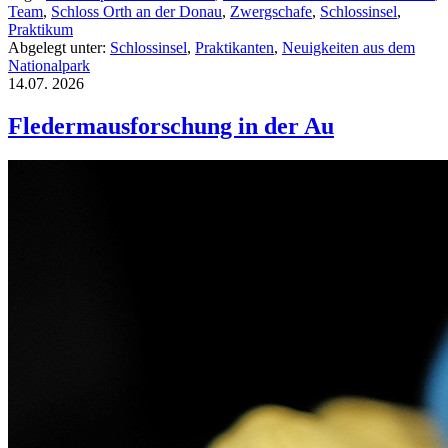
Team
,
Schloss Orth an der Donau
,
Zwergschafe
,
Schlossinsel
,
Praktikum
Abgelegt unter:
Schlossinsel
,
Praktikanten
,
Neuigkeiten aus dem
Nationalpark
14.07.
2026
Fledermausforschung in der Au