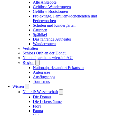
Alle Angebote
Geführte Wanderungen
Geführte Bootstouren
Projekttage, Familienwochenenden und
Ferienwochen
Schulen und Kindergärten
Gruppen
Spähikel
Das fahrende Autheater
Wanderrouten
Verhalten
Schloss Orth an der Donau
Nationalparkhaus wien-lobAU
Region
Nationalparkstandort Eckartsau
Auterrasse
Ausflugstipps
Tourismus
Wissen
Natur & Wissenschaft
Die Donau
Die Lebensräume
Flora
Fauna