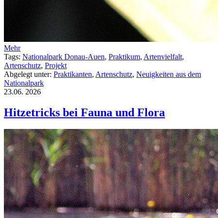
Mehr
Tags:
Nationalpark Donau-Auen
,
Praktikum
,
Artenvielfalt
,
Artenschutz
,
Projekt
Abgelegt unter:
Praktikanten
,
Artenschutz
,
Neuigkeiten aus dem
Nationalpark
23.06.
2026
Hitzetricks bei Fauna und Flora