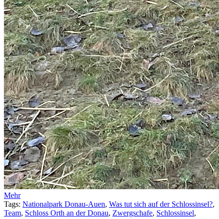
Mehr
Tags:
Nationalpark Donau-Auen
,
Was tut sich auf der Schlossinsel?
,
Team
,
Schloss Orth an der Donau
,
Zwergschafe
,
Schlossinsel
,