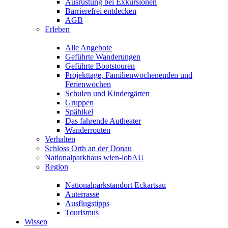
Ausrüstung bei Exkursionen
Barrierefrei entdecken
AGB
Erleben
Alle Angebote
Geführte Wanderungen
Geführte Bootstouren
Projekttage, Familienwochenenden und
Ferienwochen
Schulen und Kindergärten
Gruppen
Spähikel
Das fahrende Autheater
Wanderrouten
Verhalten
Schloss Orth an der Donau
Nationalparkhaus wien-lobAU
Region
Nationalparkstandort Eckartsau
Auterrasse
Ausflugstipps
Tourismus
Wissen