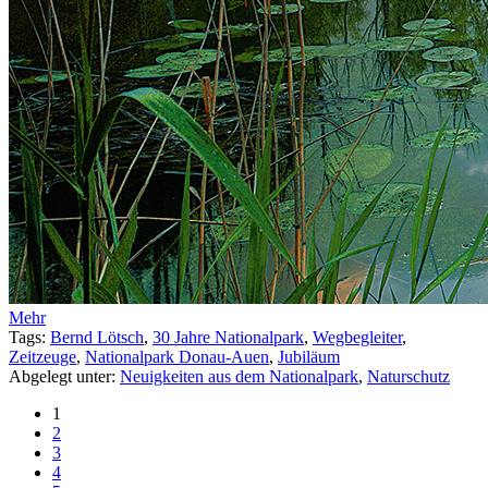
Mehr
Tags:
Bernd Lötsch
,
30 Jahre Nationalpark
,
Wegbegleiter
,
Zeitzeuge
,
Nationalpark Donau-Auen
,
Jubiläum
Abgelegt unter:
Neuigkeiten aus dem Nationalpark
,
Naturschutz
1
2
3
4