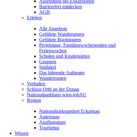
Ausrüstung bei Exkursionen
Barrierefrei entdecken
AGB
Erleben
Alle Angebote
Geführte Wanderungen
Geführte Bootstouren
Projekttage, Familienwochenenden und
Ferienwochen
Schulen und Kindergärten
Gruppen
Spähikel
Das fahrende Autheater
Wanderrouten
Verhalten
Schloss Orth an der Donau
Nationalparkhaus wien-lobAU
Region
Nationalparkstandort Eckartsau
Auterrasse
Ausflugstipps
Tourismus
Wissen