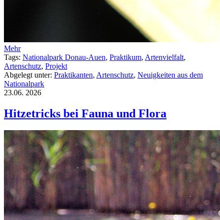
Mehr
Tags:
Nationalpark Donau-Auen
,
Praktikum
,
Artenvielfalt
,
Artenschutz
,
Projekt
Abgelegt unter:
Praktikanten
,
Artenschutz
,
Neuigkeiten aus dem
Nationalpark
23.06.
2026
Hitzetricks bei Fauna und Flora