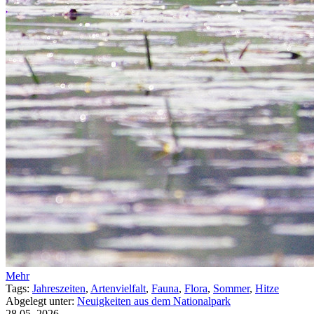
Mehr
Tags:
Jahreszeiten
,
Artenvielfalt
,
Fauna
,
Flora
,
Sommer
,
Hitze
Abgelegt unter:
Neuigkeiten aus dem Nationalpark
28.05.
2026