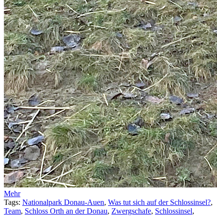
Mehr
Tags:
Nationalpark Donau-Auen
,
Was tut sich auf der Schlossinsel?
,
Team
,
Schloss Orth an der Donau
,
Zwergschafe
,
Schlossinsel
,