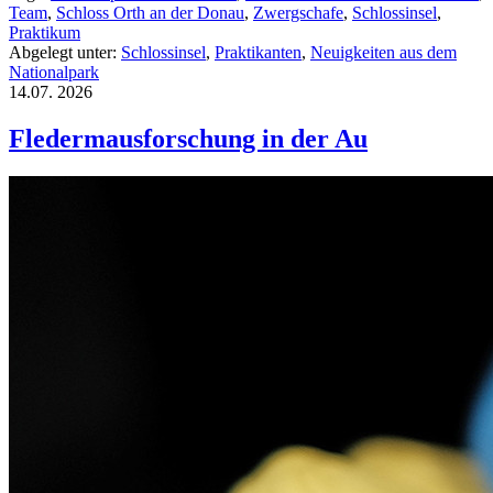
Team
,
Schloss Orth an der Donau
,
Zwergschafe
,
Schlossinsel
,
Praktikum
Abgelegt unter:
Schlossinsel
,
Praktikanten
,
Neuigkeiten aus dem
Nationalpark
14.07.
2026
Fledermausforschung in der Au