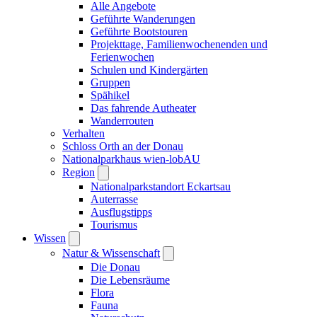
Alle Angebote
Geführte Wanderungen
Geführte Bootstouren
Projekttage, Familienwochenenden und
Ferienwochen
Schulen und Kindergärten
Gruppen
Spähikel
Das fahrende Autheater
Wanderrouten
Verhalten
Schloss Orth an der Donau
Nationalparkhaus wien-lobAU
Region
Nationalparkstandort Eckartsau
Auterrasse
Ausflugstipps
Tourismus
Wissen
Natur & Wissenschaft
Die Donau
Die Lebensräume
Flora
Fauna