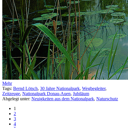
Mehr
Tags:
Bernd Lötsch
,
30 Jahre Nationalpark
,
Wegbegleiter
,
Zeitzeuge
,
Nationalpark Donau-Auen
,
Jubiläum
Abgelegt unter:
Neuigkeiten aus dem Nationalpark
,
Naturschutz
1
2
3
4