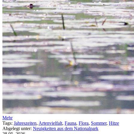
Mehr
Tags:
Jahreszeiten
,
Artenvielfalt
,
Fauna
,
Flora
,
Sommer
,
Hitze
Abgelegt unter:
Neuigkeiten aus dem Nationalpark
28.05.
2026