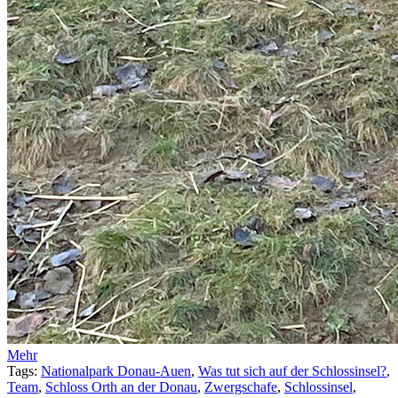
Mehr
Tags:
Nationalpark Donau-Auen
,
Was tut sich auf der Schlossinsel?
,
Team
,
Schloss Orth an der Donau
,
Zwergschafe
,
Schlossinsel
,