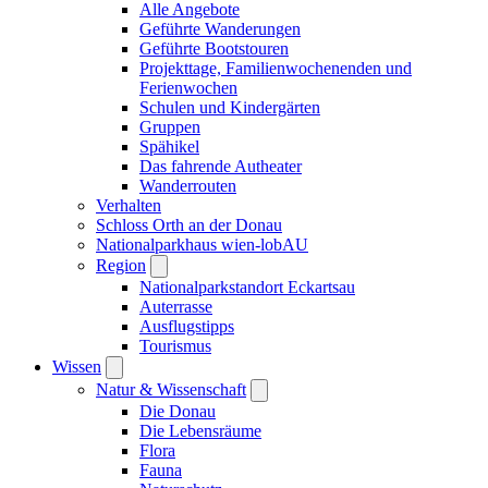
Alle Angebote
Geführte Wanderungen
Geführte Bootstouren
Projekttage, Familienwochenenden und
Ferienwochen
Schulen und Kindergärten
Gruppen
Spähikel
Das fahrende Autheater
Wanderrouten
Verhalten
Schloss Orth an der Donau
Nationalparkhaus wien-lobAU
Region
Nationalparkstandort Eckartsau
Auterrasse
Ausflugstipps
Tourismus
Wissen
Natur & Wissenschaft
Die Donau
Die Lebensräume
Flora
Fauna