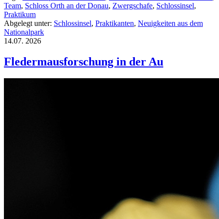
Team
,
Schloss Orth an der Donau
,
Zwergschafe
,
Schlossinsel
,
Praktikum
Abgelegt unter:
Schlossinsel
,
Praktikanten
,
Neuigkeiten aus dem
Nationalpark
14.07.
2026
Fledermausforschung in der Au