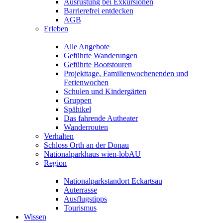
Ausrüstung bei Exkursionen
Barrierefrei entdecken
AGB
Erleben
Alle Angebote
Geführte Wanderungen
Geführte Bootstouren
Projekttage, Familienwochenenden und
Ferienwochen
Schulen und Kindergärten
Gruppen
Spähikel
Das fahrende Autheater
Wanderrouten
Verhalten
Schloss Orth an der Donau
Nationalparkhaus wien-lobAU
Region
Nationalparkstandort Eckartsau
Auterrasse
Ausflugstipps
Tourismus
Wissen