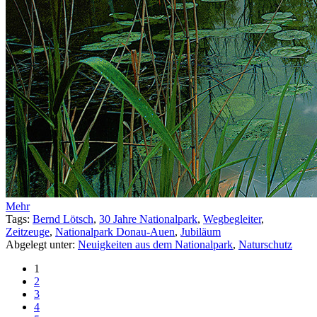
Mehr
Tags:
Bernd Lötsch
,
30 Jahre Nationalpark
,
Wegbegleiter
,
Zeitzeuge
,
Nationalpark Donau-Auen
,
Jubiläum
Abgelegt unter:
Neuigkeiten aus dem Nationalpark
,
Naturschutz
1
2
3
4