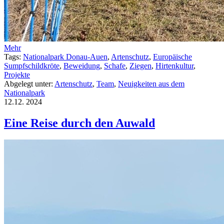
Mehr
Tags:
Nationalpark Donau-Auen
,
Artenschutz
,
Europäische
Sumpfschildkröte
,
Beweidung
,
Schafe
,
Ziegen
,
Hirtenkultur
,
Projekte
Abgelegt unter:
Artenschutz
,
Team
,
Neuigkeiten aus dem
Nationalpark
12.12.
2024
Eine Reise durch den Auwald