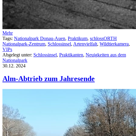
Mehr
Tags:
Nationalpark Donau-Auen
,
Praktikum
,
schlossORTH
Nationalpark-Zentrum
,
Schlossinsel
,
Artenvielfalt
,
Wildtierkamera
,
VIPs
Abgelegt unter:
Schlossinsel
,
Praktikanten
,
Neuigkeiten aus dem
Nationalpark
30.12.
2024
Alm-Abtrieb zum Jahresende