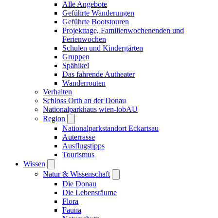
Alle Angebote
Geführte Wanderungen
Geführte Bootstouren
Projekttage, Familienwochenenden und
Ferienwochen
Schulen und Kindergärten
Gruppen
Spähikel
Das fahrende Autheater
Wanderrouten
Verhalten
Schloss Orth an der Donau
Nationalparkhaus wien-lobAU
Region
Nationalparkstandort Eckartsau
Auterrasse
Ausflugstipps
Tourismus
Wissen
Natur & Wissenschaft
Die Donau
Die Lebensräume
Flora
Fauna