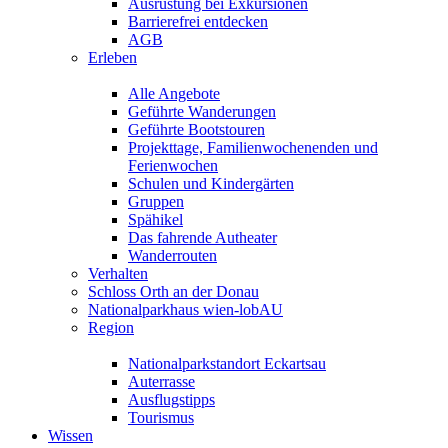
Ausrüstung bei Exkursionen
Barrierefrei entdecken
AGB
Erleben
Alle Angebote
Geführte Wanderungen
Geführte Bootstouren
Projekttage, Familienwochenenden und
Ferienwochen
Schulen und Kindergärten
Gruppen
Spähikel
Das fahrende Autheater
Wanderrouten
Verhalten
Schloss Orth an der Donau
Nationalparkhaus wien-lobAU
Region
Nationalparkstandort Eckartsau
Auterrasse
Ausflugstipps
Tourismus
Wissen