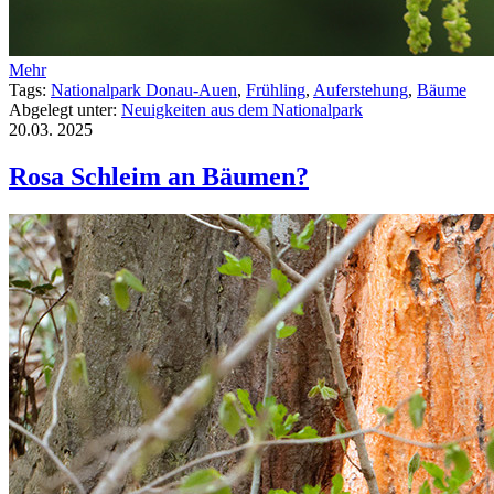
Mehr
Tags:
Nationalpark Donau-Auen
,
Frühling
,
Auferstehung
,
Bäume
Abgelegt unter:
Neuigkeiten aus dem Nationalpark
20.03.
2025
Rosa Schleim an Bäumen?