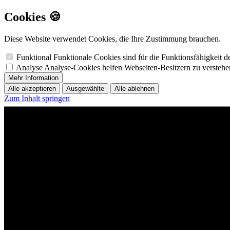
Cookies 🍪
Diese Website verwendet Cookies, die Ihre Zustimmung brauchen.
Funktional
Funktionale Cookies sind für die Funktionsfähigkeit 
Analyse
Analyse-Cookies helfen Webseiten-Besitzern zu versteh
Mehr Information
Alle akzeptieren
Ausgewählte
Alle ablehnen
Zum Inhalt springen