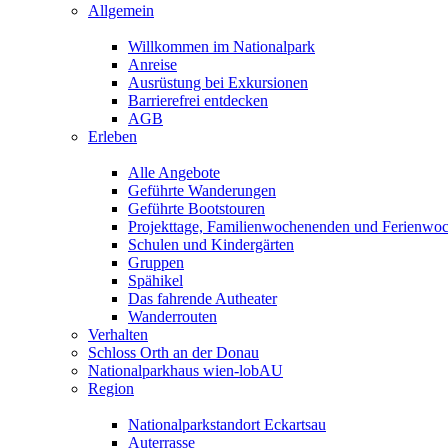
Allgemein
Willkommen im Nationalpark
Anreise
Ausrüstung bei Exkursionen
Barrierefrei entdecken
AGB
Erleben
Alle Angebote
Geführte Wanderungen
Geführte Bootstouren
Projekttage, Familienwochenenden und Ferienwo
Schulen und Kindergärten
Gruppen
Spähikel
Das fahrende Autheater
Wanderrouten
Verhalten
Schloss Orth an der Donau
Nationalparkhaus wien-lobAU
Region
Nationalparkstandort Eckartsau
Auterrasse