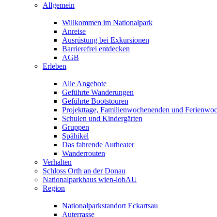
Allgemein
Willkommen im Nationalpark
Anreise
Ausrüstung bei Exkursionen
Barrierefrei entdecken
AGB
Erleben
Alle Angebote
Geführte Wanderungen
Geführte Bootstouren
Projekttage, Familienwochenenden und Ferienwo
Schulen und Kindergärten
Gruppen
Spähikel
Das fahrende Autheater
Wanderrouten
Verhalten
Schloss Orth an der Donau
Nationalparkhaus wien-lobAU
Region
Nationalparkstandort Eckartsau
Auterrasse