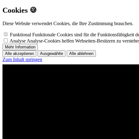
Cookies 🍪
Diese Website verwendet Cookies, die Ihre Zustimmung brauchen.
Funktional
Funktionale Cookies sind für die Funktionsfähigkeit 
Analyse
Analyse-Cookies helfen Webseiten-Besitzern zu versteh
Mehr Information
Alle akzeptieren
Ausgewählte
Alle ablehnen
Zum Inhalt springen