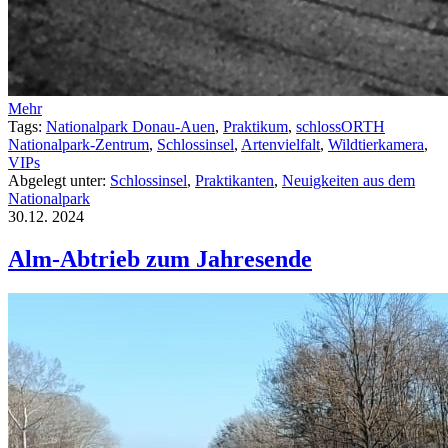
Mehr
Tags:
Nationalpark Donau-Auen
,
Praktikum
,
schlossORTH
Nationalpark-Zentrum
,
Schlossinsel
,
Artenvielfalt
,
Wildtierkamera
,
VIPs
Abgelegt unter:
Schlossinsel
,
Praktikanten
,
Neuigkeiten aus dem
Nationalpark
30.12.
2024
Alm-Abtrieb zum Jahresende