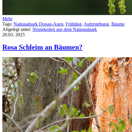
Mehr
Tags:
Nationalpark Donau-Auen
,
Frühling
,
Auferstehung
,
Bäume
Abgelegt unter:
Neuigkeiten aus dem Nationalpark
20.03.
2025
Rosa Schleim an Bäumen?