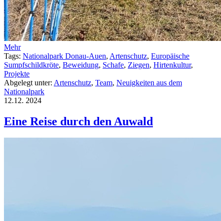
Mehr
Tags:
Nationalpark Donau-Auen
,
Artenschutz
,
Europäische
Sumpfschildkröte
,
Beweidung
,
Schafe
,
Ziegen
,
Hirtenkultur
,
Projekte
Abgelegt unter:
Artenschutz
,
Team
,
Neuigkeiten aus dem
Nationalpark
12.12.
2024
Eine Reise durch den Auwald