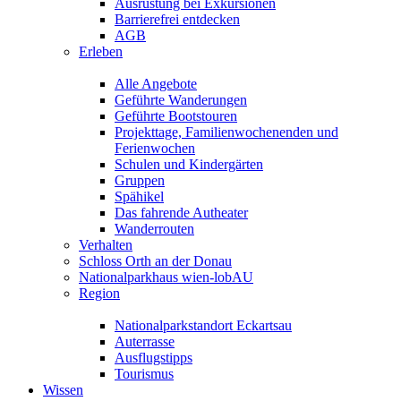
Ausrüstung bei Exkursionen
Barrierefrei entdecken
AGB
Erleben
Alle Angebote
Geführte Wanderungen
Geführte Bootstouren
Projekttage, Familienwochenenden und
Ferienwochen
Schulen und Kindergärten
Gruppen
Spähikel
Das fahrende Autheater
Wanderrouten
Verhalten
Schloss Orth an der Donau
Nationalparkhaus wien-lobAU
Region
Nationalparkstandort Eckartsau
Auterrasse
Ausflugstipps
Tourismus
Wissen