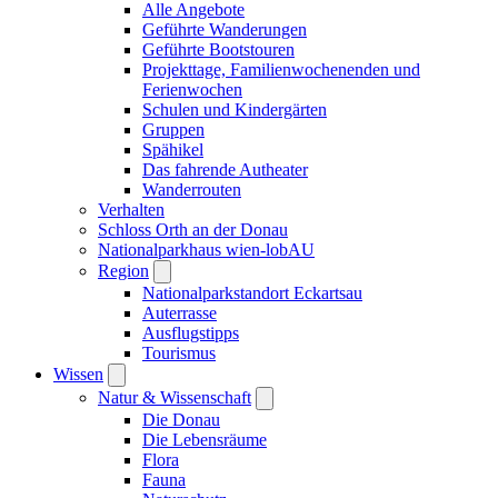
Alle Angebote
Geführte Wanderungen
Geführte Bootstouren
Projekttage, Familienwochenenden und
Ferienwochen
Schulen und Kindergärten
Gruppen
Spähikel
Das fahrende Autheater
Wanderrouten
Verhalten
Schloss Orth an der Donau
Nationalparkhaus wien-lobAU
Region
Nationalparkstandort Eckartsau
Auterrasse
Ausflugstipps
Tourismus
Wissen
Natur & Wissenschaft
Die Donau
Die Lebensräume
Flora
Fauna