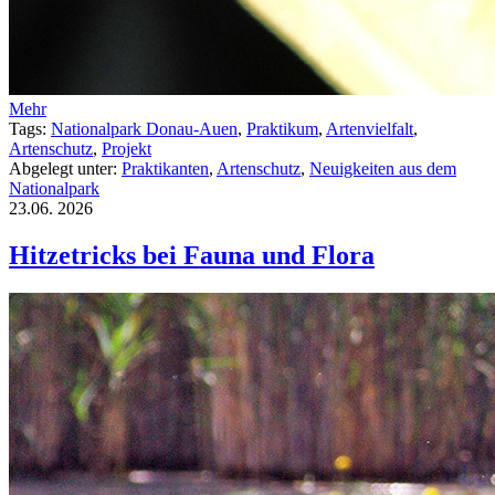
Mehr
Tags:
Nationalpark Donau-Auen
,
Praktikum
,
Artenvielfalt
,
Artenschutz
,
Projekt
Abgelegt unter:
Praktikanten
,
Artenschutz
,
Neuigkeiten aus dem
Nationalpark
23.06.
2026
Hitzetricks bei Fauna und Flora