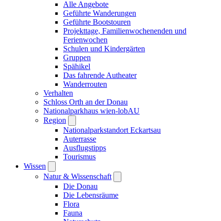
Alle Angebote
Geführte Wanderungen
Geführte Bootstouren
Projekttage, Familienwochenenden und
Ferienwochen
Schulen und Kindergärten
Gruppen
Spähikel
Das fahrende Autheater
Wanderrouten
Verhalten
Schloss Orth an der Donau
Nationalparkhaus wien-lobAU
Region
Nationalparkstandort Eckartsau
Auterrasse
Ausflugstipps
Tourismus
Wissen
Natur & Wissenschaft
Die Donau
Die Lebensräume
Flora
Fauna