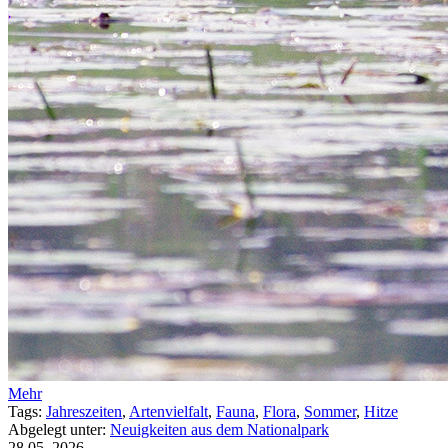
Mehr
Tags:
Jahreszeiten
,
Artenvielfalt
,
Fauna
,
Flora
,
Sommer
,
Hitze
Abgelegt unter:
Neuigkeiten aus dem Nationalpark
28.05.
2026