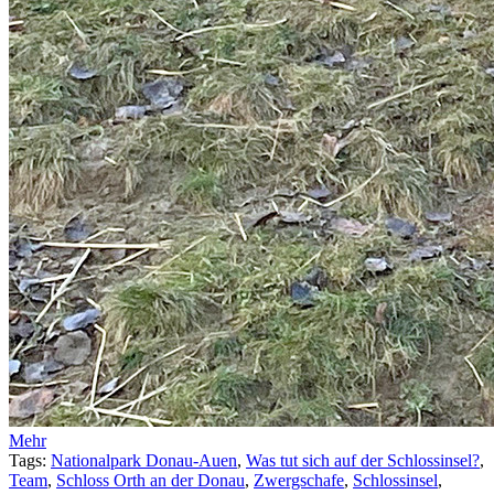
Mehr
Tags:
Nationalpark Donau-Auen
,
Was tut sich auf der Schlossinsel?
,
Team
,
Schloss Orth an der Donau
,
Zwergschafe
,
Schlossinsel
,