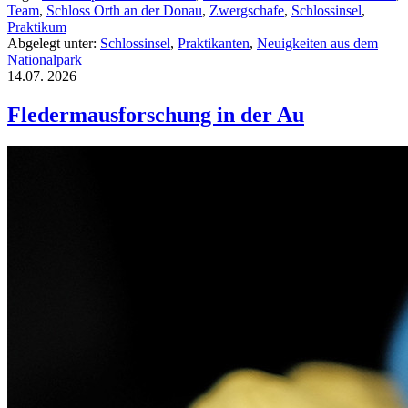
Team
,
Schloss Orth an der Donau
,
Zwergschafe
,
Schlossinsel
,
Praktikum
Abgelegt unter:
Schlossinsel
,
Praktikanten
,
Neuigkeiten aus dem
Nationalpark
14.07.
2026
Fledermausforschung in der Au