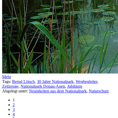
Mehr
Tags:
Bernd Lötsch
,
30 Jahre Nationalpark
,
Wegbegleiter
,
Zeitzeuge
,
Nationalpark Donau-Auen
,
Jubiläum
Abgelegt unter:
Neuigkeiten aus dem Nationalpark
,
Naturschutz
1
2
3
4