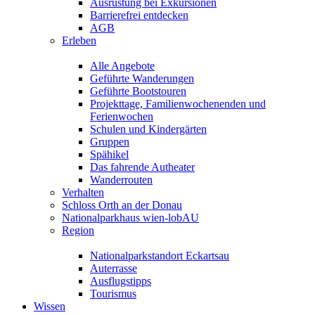
Ausrüstung bei Exkursionen
Barrierefrei entdecken
AGB
Erleben
Alle Angebote
Geführte Wanderungen
Geführte Bootstouren
Projekttage, Familienwochenenden und
Ferienwochen
Schulen und Kindergärten
Gruppen
Spähikel
Das fahrende Autheater
Wanderrouten
Verhalten
Schloss Orth an der Donau
Nationalparkhaus wien-lobAU
Region
Nationalparkstandort Eckartsau
Auterrasse
Ausflugstipps
Tourismus
Wissen