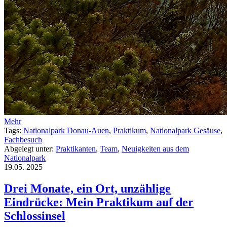
Mehr
Tags:
Nationalpark Donau-Auen
,
Praktikum
,
Nationalpark Gesäuse
,
Fachbesuch
Abgelegt unter:
Praktikanten
,
Team
,
Neuigkeiten aus dem
Nationalpark
19.05.
2025
Drei Monate, ein Ort, unzählige
Eindrücke: Mein Praktikum auf der
Schlossinsel