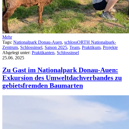
Mehr
Tags:
Nationalpark Donau-Auen
,
schlossORTH Nationalpark-
Zentrum
,
Schlossinsel
,
Saison 2025
,
Team
,
Praktikum
,
Projekte
Abgelegt unter:
Praktikanten
,
Schlossinsel
25.06.
2025
Zu Gast im Nationalpark Donau-Auen:
Exkursion des Umweltdachverbandes zu
gebietsfremden Baumarten