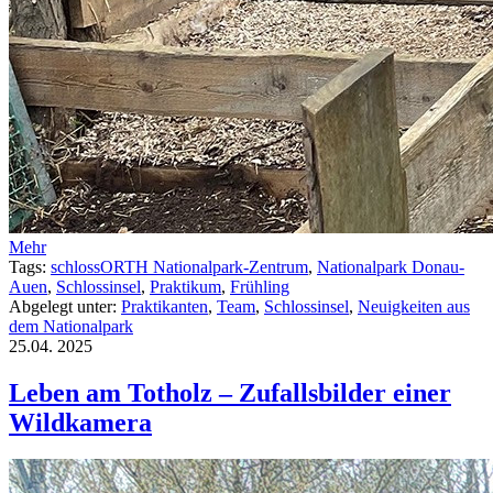
Mehr
Tags:
schlossORTH Nationalpark-Zentrum
,
Nationalpark Donau-
Auen
,
Schlossinsel
,
Praktikum
,
Frühling
Abgelegt unter:
Praktikanten
,
Team
,
Schlossinsel
,
Neuigkeiten aus
dem Nationalpark
25.04.
2025
Leben am Totholz – Zufallsbilder einer
Wildkamera