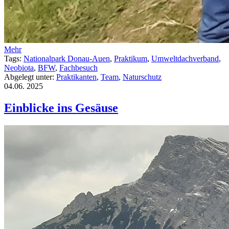
Mehr
Tags:
Nationalpark Donau-Auen
,
Praktikum
,
Umweltdachverband
,
Neobiota
,
BFW
,
Fachbesuch
Abgelegt unter:
Praktikanten
,
Team
,
Naturschutz
04.06.
2025
Einblicke ins Gesäuse