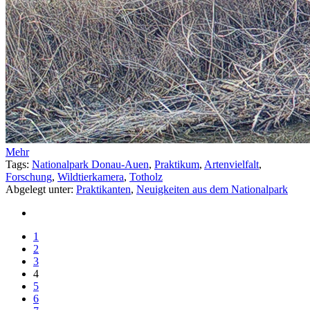
Mehr
Tags:
Nationalpark Donau-Auen
,
Praktikum
,
Artenvielfalt
,
Forschung
,
Wildtierkamera
,
Totholz
Abgelegt unter:
Praktikanten
,
Neuigkeiten aus dem Nationalpark
1
2
3
4
5
6