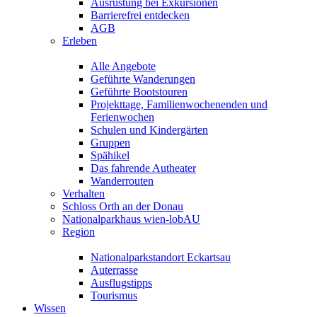
Ausrüstung bei Exkursionen
Barrierefrei entdecken
AGB
Erleben
Alle Angebote
Geführte Wanderungen
Geführte Bootstouren
Projekttage, Familienwochenenden und
Ferienwochen
Schulen und Kindergärten
Gruppen
Spähikel
Das fahrende Autheater
Wanderrouten
Verhalten
Schloss Orth an der Donau
Nationalparkhaus wien-lobAU
Region
Nationalparkstandort Eckartsau
Auterrasse
Ausflugstipps
Tourismus
Wissen