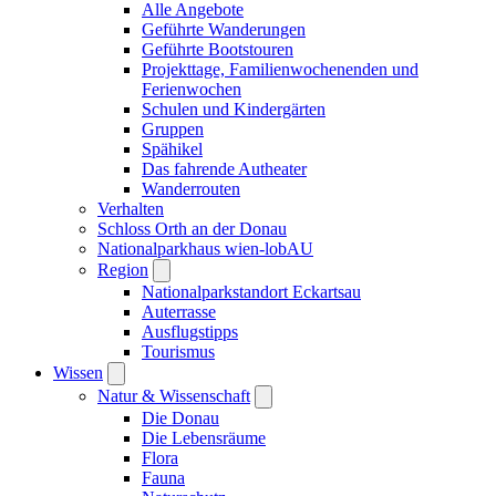
Alle Angebote
Geführte Wanderungen
Geführte Bootstouren
Projekttage, Familienwochenenden und
Ferienwochen
Schulen und Kindergärten
Gruppen
Spähikel
Das fahrende Autheater
Wanderrouten
Verhalten
Schloss Orth an der Donau
Nationalparkhaus wien-lobAU
Region
Nationalparkstandort Eckartsau
Auterrasse
Ausflugstipps
Tourismus
Wissen
Natur & Wissenschaft
Die Donau
Die Lebensräume
Flora
Fauna