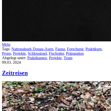
Mehr
Tags:
Nationalpark Donau-Auen
,
Fauna
,
Forschung
,
Praktikum
,
Props
,
Projekte
,
Schlossinsel
,
Fischotter
,
Präparation
Abgelegt unter:
Praktikanten
,
Projekte
,
Team
09.03.
2024
Zeitreisen