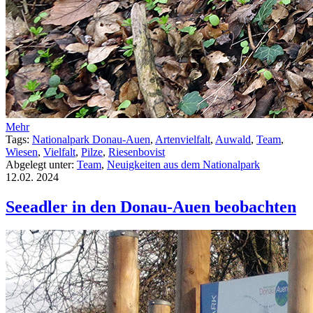
Mehr
Tags:
Nationalpark Donau-Auen
,
Artenvielfalt
,
Auwald
,
Team
,
Wiesen
,
Vielfalt
,
Pilze
,
Riesenbovist
Abgelegt unter:
Team
,
Neuigkeiten aus dem Nationalpark
12.02.
2024
Seeadler in den Donau-Auen beobachten