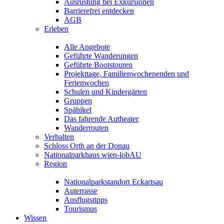
Ausrüstung bei Exkursionen
Barrierefrei entdecken
AGB
Erleben
Alle Angebote
Geführte Wanderungen
Geführte Bootstouren
Projekttage, Familienwochenenden und
Ferienwochen
Schulen und Kindergärten
Gruppen
Spähikel
Das fahrende Autheater
Wanderrouten
Verhalten
Schloss Orth an der Donau
Nationalparkhaus wien-lobAU
Region
Nationalparkstandort Eckartsau
Auterrasse
Ausflugstipps
Tourismus
Wissen