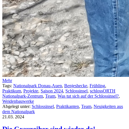
Mehr
Tags:
Nationalpark Donau-Auen
,
Benjeshecke
,
Frühling
,
Praktikum
,
Projekte
,
Saison 2024
,
Schlossinsel
,
schlossORTH
Nationalpark-Zentrum
,
Team
,
Was tut sich auf der Schlossinsel?
,
Weidenbauwerke
Abgelegt unter:
Schlossinsel
,
Praktikanten
,
Team
,
Neuigkeiten aus
dem Nationalpark
21.03.
2024