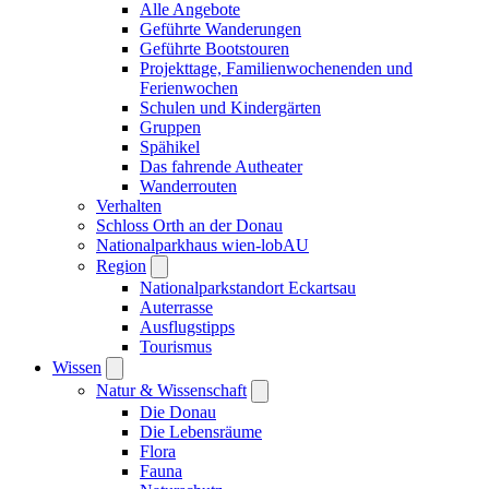
Alle Angebote
Geführte Wanderungen
Geführte Bootstouren
Projekttage, Familienwochenenden und
Ferienwochen
Schulen und Kindergärten
Gruppen
Spähikel
Das fahrende Autheater
Wanderrouten
Verhalten
Schloss Orth an der Donau
Nationalparkhaus wien-lobAU
Region
Nationalparkstandort Eckartsau
Auterrasse
Ausflugstipps
Tourismus
Wissen
Natur & Wissenschaft
Die Donau
Die Lebensräume
Flora
Fauna