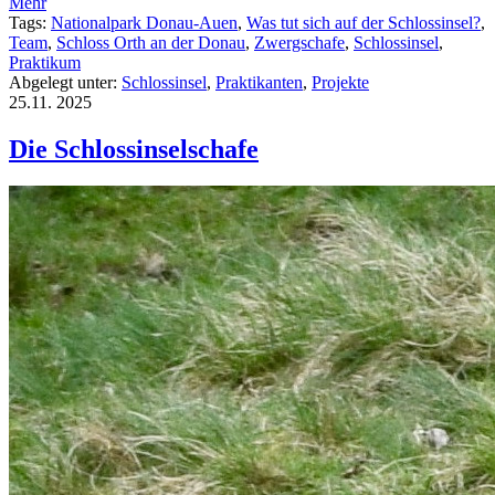
Mehr
Tags:
Nationalpark Donau-Auen
,
Was tut sich auf der Schlossinsel?
,
Team
,
Schloss Orth an der Donau
,
Zwergschafe
,
Schlossinsel
,
Praktikum
Abgelegt unter:
Schlossinsel
,
Praktikanten
,
Projekte
25.11.
2025
Die Schlossinselschafe