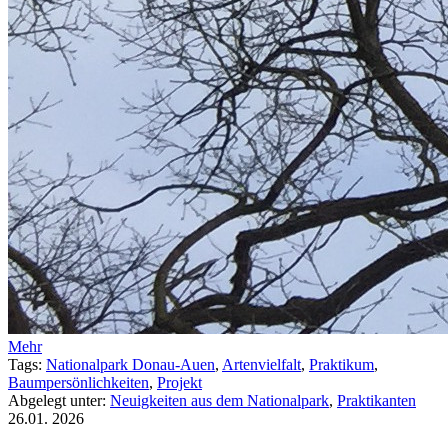
Mehr
Tags:
Nationalpark Donau-Auen
,
Artenvielfalt
,
Praktikum
,
Baumpersönlichkeiten
,
Projekt
Abgelegt unter:
Neuigkeiten aus dem Nationalpark
,
Praktikanten
26.01.
2026