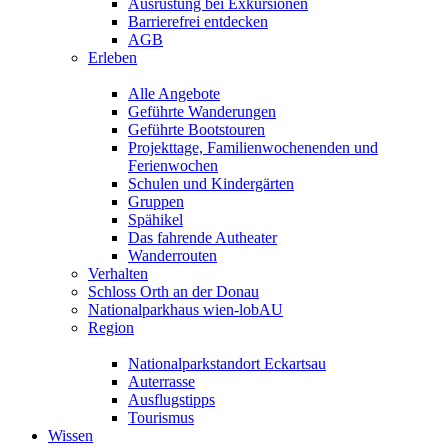
Ausrüstung bei Exkursionen
Barrierefrei entdecken
AGB
Erleben
Alle Angebote
Geführte Wanderungen
Geführte Bootstouren
Projekttage, Familienwochenenden und
Ferienwochen
Schulen und Kindergärten
Gruppen
Spähikel
Das fahrende Autheater
Wanderrouten
Verhalten
Schloss Orth an der Donau
Nationalparkhaus wien-lobAU
Region
Nationalparkstandort Eckartsau
Auterrasse
Ausflugstipps
Tourismus
Wissen