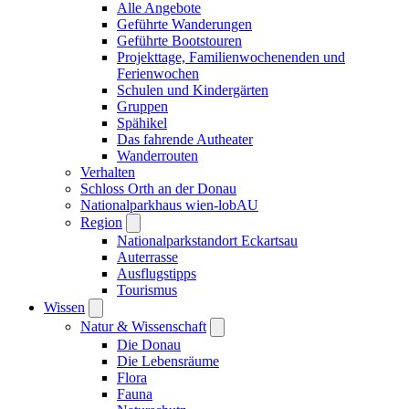
Alle Angebote
Geführte Wanderungen
Geführte Bootstouren
Projekttage, Familienwochenenden und
Ferienwochen
Schulen und Kindergärten
Gruppen
Spähikel
Das fahrende Autheater
Wanderrouten
Verhalten
Schloss Orth an der Donau
Nationalparkhaus wien-lobAU
Region
Nationalparkstandort Eckartsau
Auterrasse
Ausflugstipps
Tourismus
Wissen
Natur & Wissenschaft
Die Donau
Die Lebensräume
Flora
Fauna