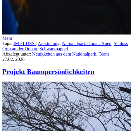
Mehr
Tags:
IM FLUSS.
,
Ausstellung
,
Nationalpark Donau-Auen
,
Schloss
Orth an der Donau
,
Schwarzpappel
Abgelegt unter:
Neuigkeiten aus dem Nationalpark
,
Team
27.02.
2026
Projekt Baumpersönlichkeiten