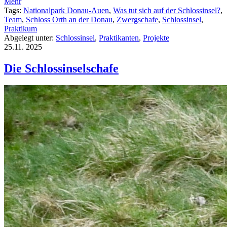
Mehr
Tags:
Nationalpark Donau-Auen
,
Was tut sich auf der Schlossinsel?
,
Team
,
Schloss Orth an der Donau
,
Zwergschafe
,
Schlossinsel
,
Praktikum
Abgelegt unter:
Schlossinsel
,
Praktikanten
,
Projekte
25.11.
2025
Die Schlossinselschafe