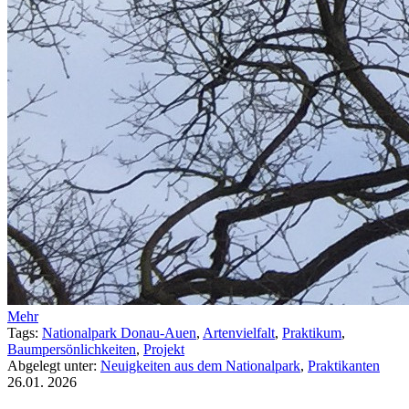
Mehr
Tags:
Nationalpark Donau-Auen
,
Artenvielfalt
,
Praktikum
,
Baumpersönlichkeiten
,
Projekt
Abgelegt unter:
Neuigkeiten aus dem Nationalpark
,
Praktikanten
26.01.
2026