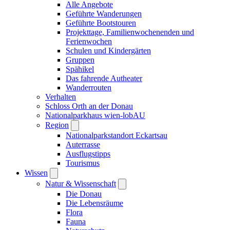
Alle Angebote
Geführte Wanderungen
Geführte Bootstouren
Projekttage, Familienwochenenden und
Ferienwochen
Schulen und Kindergärten
Gruppen
Spähikel
Das fahrende Autheater
Wanderrouten
Verhalten
Schloss Orth an der Donau
Nationalparkhaus wien-lobAU
Region
Nationalparkstandort Eckartsau
Auterrasse
Ausflugstipps
Tourismus
Wissen
Natur & Wissenschaft
Die Donau
Die Lebensräume
Flora
Fauna