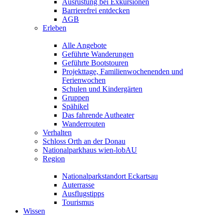
Ausrüstung bei Exkursionen
Barrierefrei entdecken
AGB
Erleben
Alle Angebote
Geführte Wanderungen
Geführte Bootstouren
Projekttage, Familienwochenenden und
Ferienwochen
Schulen und Kindergärten
Gruppen
Spähikel
Das fahrende Autheater
Wanderrouten
Verhalten
Schloss Orth an der Donau
Nationalparkhaus wien-lobAU
Region
Nationalparkstandort Eckartsau
Auterrasse
Ausflugstipps
Tourismus
Wissen