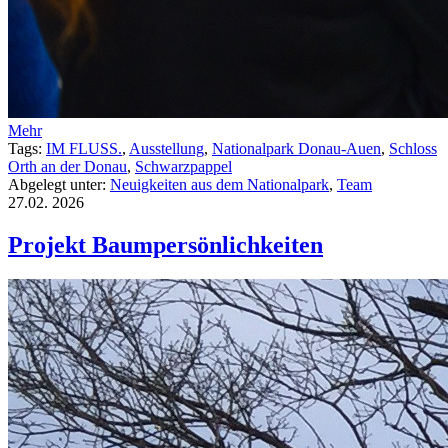
Mehr
Tags:
IM FLUSS.
,
Ausstellung
,
Nationalpark Donau-Auen
,
Schloss
Orth an der Donau
,
Schwarzpappel
Abgelegt unter:
Neuigkeiten aus dem Nationalpark
,
Team
27.02.
2026
Projekt Baumpersönlichkeiten