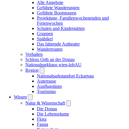
Alle Angebote
Geführte Wanderungen
Geführte Bootstouren
Projekttage, Familienwochenenden und
Ferienwochen
Schulen und Kindergärten
Gruppen
Spähikel
Das fahrende Autheater
Wanderrouten
Verhalten
Schloss Orth an der Donau
Nationalparkhaus wien-lobAU
Region
Nationalparkstandort Eckartsau
Auterrasse
Ausflugstipps
Tourismus
Wissen
Natur & Wissenschaft
Die Donau
Die Lebensräume
Flora
Fauna