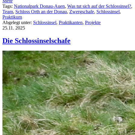
Mehr
Tags:
Nationalpark Donau-Auen
,
Was tut sich auf der Schlossinsel?
,
Team
,
Schloss Orth an der Donau
,
Zwergschafe
,
Schlossinsel
,
Praktikum
Abgelegt unter:
Schlossinsel
,
Praktikanten
,
Projekte
25.11.
2025
Die Schlossinselschafe