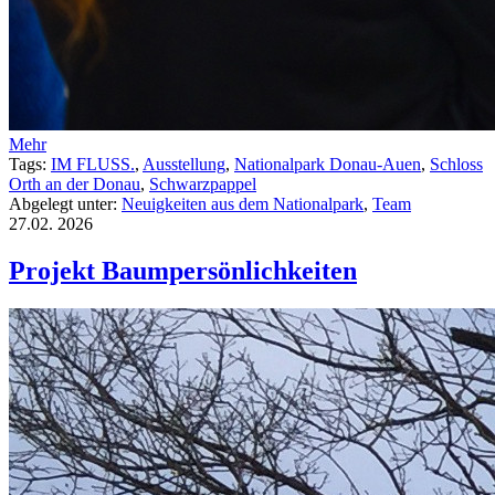
Mehr
Tags:
IM FLUSS.
,
Ausstellung
,
Nationalpark Donau-Auen
,
Schloss
Orth an der Donau
,
Schwarzpappel
Abgelegt unter:
Neuigkeiten aus dem Nationalpark
,
Team
27.02.
2026
Projekt Baumpersönlichkeiten