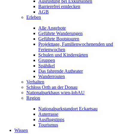
Ausrüstung bei Exkursionen
Barrierefrei entdecken
AGB
Erleben
Alle Angebote
Geführte Wanderungen
Geführte Bootstouren
Projekttage, Familienwochenenden und
Ferienwochen
Schulen und Kindergärten
Gruppen
Spähikel
Das fahrende Autheater
Wanderrouten
Verhalten
Schloss Orth an der Donau
Nationalparkhaus wien-lobAU
Region
Nationalparkstandort Eckartsau
Auterrasse
Ausflugstipps
Tourismus
Wissen