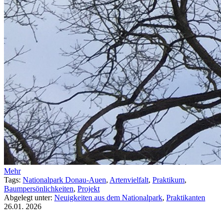
Mehr
Tags:
Nationalpark Donau-Auen
,
Artenvielfalt
,
Praktikum
,
Baumpersönlichkeiten
,
Projekt
Abgelegt unter:
Neuigkeiten aus dem Nationalpark
,
Praktikanten
26.01.
2026