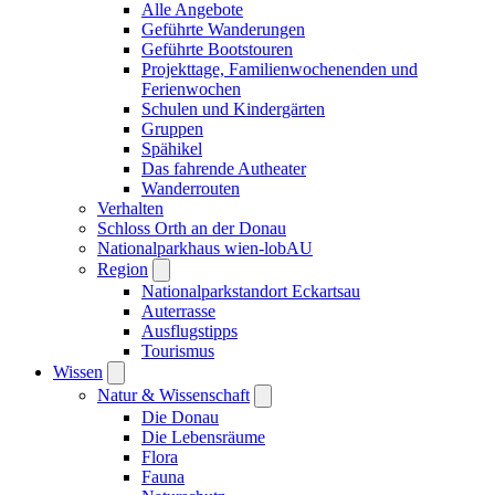
Alle Angebote
Geführte Wanderungen
Geführte Bootstouren
Projekttage, Familienwochenenden und
Ferienwochen
Schulen und Kindergärten
Gruppen
Spähikel
Das fahrende Autheater
Wanderrouten
Verhalten
Schloss Orth an der Donau
Nationalparkhaus wien-lobAU
Region
Nationalparkstandort Eckartsau
Auterrasse
Ausflugstipps
Tourismus
Wissen
Natur & Wissenschaft
Die Donau
Die Lebensräume
Flora
Fauna