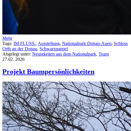
Mehr
Tags:
IM FLUSS.
,
Ausstellung
,
Nationalpark Donau-Auen
,
Schloss
Orth an der Donau
,
Schwarzpappel
Abgelegt unter:
Neuigkeiten aus dem Nationalpark
,
Team
27.02.
2026
Projekt Baumpersönlichkeiten