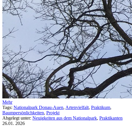
Mehr
Tags:
Nationalpark Donau-Auen
,
Artenvielfalt
,
Praktikum
,
Baumpersönlichkeiten
,
Projekt
Abgelegt unter:
Neuigkeiten aus dem Nationalpark
,
Praktikanten
26.01.
2026