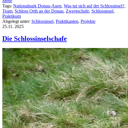
Mehr
Tags:
Nationalpark Donau-Auen
,
Was tut sich auf der Schlossinsel?
,
Team
,
Schloss Orth an der Donau
,
Zwergschafe
,
Schlossinsel
,
Praktikum
Abgelegt unter:
Schlossinsel
,
Praktikanten
,
Projekte
25.11.
2025
Die Schlossinselschafe