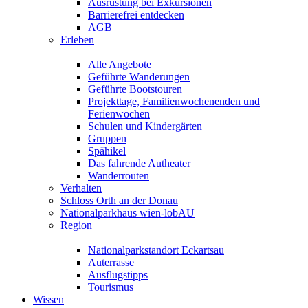
Ausrüstung bei Exkursionen
Barrierefrei entdecken
AGB
Erleben
Alle Angebote
Geführte Wanderungen
Geführte Bootstouren
Projekttage, Familienwochenenden und
Ferienwochen
Schulen und Kindergärten
Gruppen
Spähikel
Das fahrende Autheater
Wanderrouten
Verhalten
Schloss Orth an der Donau
Nationalparkhaus wien-lobAU
Region
Nationalparkstandort Eckartsau
Auterrasse
Ausflugstipps
Tourismus
Wissen