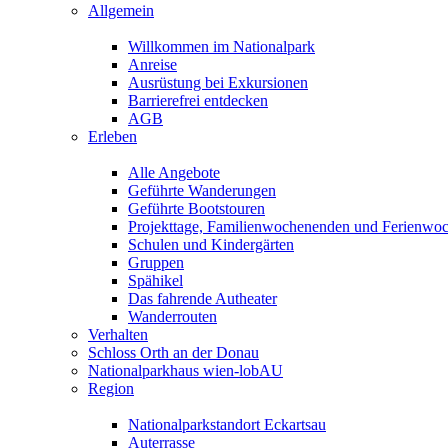
Allgemein
Willkommen im Nationalpark
Anreise
Ausrüstung bei Exkursionen
Barrierefrei entdecken
AGB
Erleben
Alle Angebote
Geführte Wanderungen
Geführte Bootstouren
Projekttage, Familienwochenenden und Ferienwo
Schulen und Kindergärten
Gruppen
Spähikel
Das fahrende Autheater
Wanderrouten
Verhalten
Schloss Orth an der Donau
Nationalparkhaus wien-lobAU
Region
Nationalparkstandort Eckartsau
Auterrasse