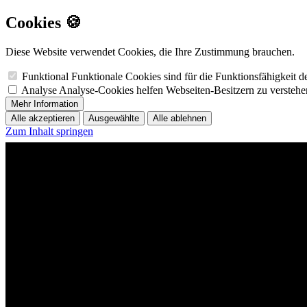
Cookies 🍪
Diese Website verwendet Cookies, die Ihre Zustimmung brauchen.
Funktional
Funktionale Cookies sind für die Funktionsfähigkeit 
Analyse
Analyse-Cookies helfen Webseiten-Besitzern zu versteh
Mehr Information
Alle akzeptieren
Ausgewählte
Alle ablehnen
Zum Inhalt springen