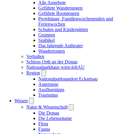
Alle Angebote
Geführte Wanderungen
Geführte Bootstouren
Projekttage, Familienwochenenden und
Ferienwochen
Schulen und Kindergärten
Gruppen
Spähikel
Das fahrende Autheater
Wanderrouten
Verhalten
Schloss Orth an der Donau
Nationalparkhaus wien-lobAU
Region
Nationalparkstandort Eckartsau
Auterrasse
Ausflugstipps
Tourismus
Wissen
Natur & Wissenschaft
Die Donau
Die Lebensräume
Flora
Fauna