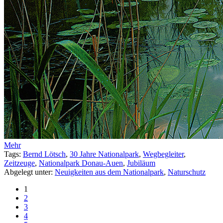
Mehr
Tags:
Bernd Lötsch
,
30 Jahre Nationalpark
,
Wegbegleiter
,
Zeitzeuge
,
Nationalpark Donau-Auen
,
Jubiläum
Abgelegt unter:
Neuigkeiten aus dem Nationalpark
,
Naturschutz
1
2
3
4