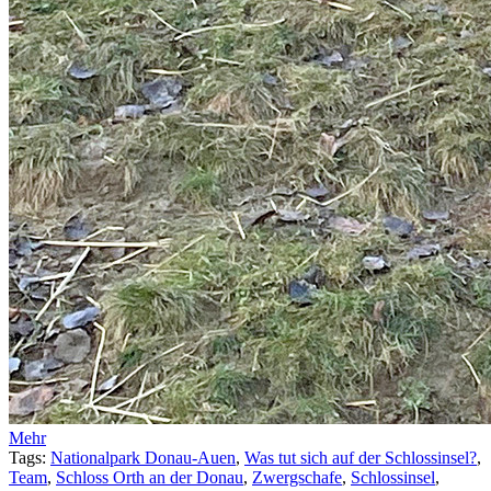
Mehr
Tags:
Nationalpark Donau-Auen
,
Was tut sich auf der Schlossinsel?
,
Team
,
Schloss Orth an der Donau
,
Zwergschafe
,
Schlossinsel
,