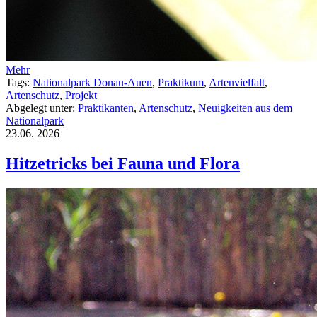
Mehr
Tags:
Nationalpark Donau-Auen
,
Praktikum
,
Artenvielfalt
,
Artenschutz
,
Projekt
Abgelegt unter:
Praktikanten
,
Artenschutz
,
Neuigkeiten aus dem
Nationalpark
23.06.
2026
Hitzetricks bei Fauna und Flora