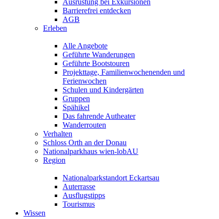
Ausrüstung bei Exkursionen
Barrierefrei entdecken
AGB
Erleben
Alle Angebote
Geführte Wanderungen
Geführte Bootstouren
Projekttage, Familienwochenenden und
Ferienwochen
Schulen und Kindergärten
Gruppen
Spähikel
Das fahrende Autheater
Wanderrouten
Verhalten
Schloss Orth an der Donau
Nationalparkhaus wien-lobAU
Region
Nationalparkstandort Eckartsau
Auterrasse
Ausflugstipps
Tourismus
Wissen