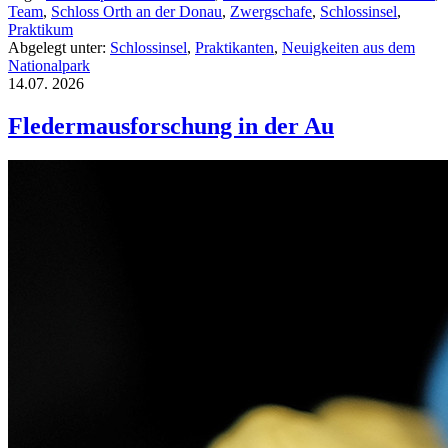
Team
,
Schloss Orth an der Donau
,
Zwergschafe
,
Schlossinsel
,
Praktikum
Abgelegt unter:
Schlossinsel
,
Praktikanten
,
Neuigkeiten aus dem
Nationalpark
14.07.
2026
Fledermausforschung in der Au