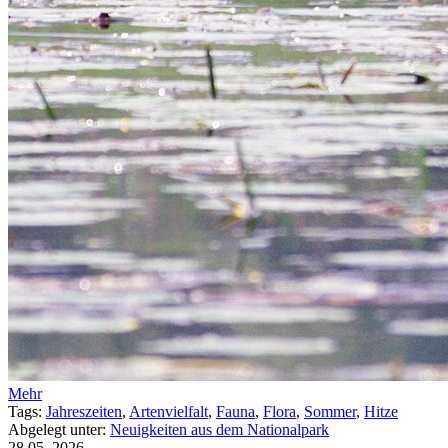
Mehr
Tags:
Jahreszeiten
,
Artenvielfalt
,
Fauna
,
Flora
,
Sommer
,
Hitze
Abgelegt unter:
Neuigkeiten aus dem Nationalpark
28.05.
2026