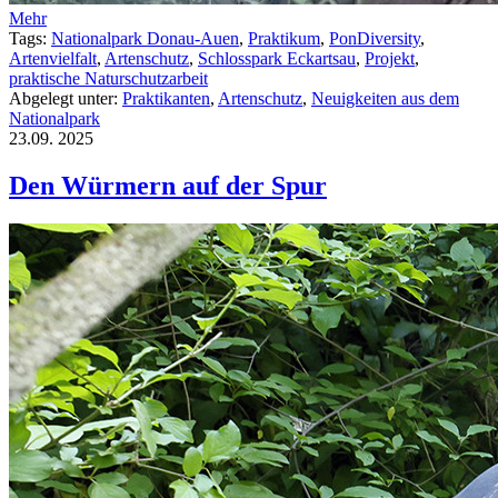
Mehr
Tags:
Nationalpark Donau-Auen
,
Praktikum
,
PonDiversity
,
Artenvielfalt
,
Artenschutz
,
Schlosspark Eckartsau
,
Projekt
,
praktische Naturschutzarbeit
Abgelegt unter:
Praktikanten
,
Artenschutz
,
Neuigkeiten aus dem
Nationalpark
23.09.
2025
Den Würmern auf der Spur