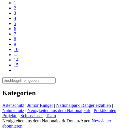
1
2
3
4
5
6
7
8
9
10
...
14
15
Kategorien
Artenschutz
|
Junior Ranger
|
Nationalpark-Ranger erzählen
|
Naturschutz
|
Neuigkeiten aus dem Nationalpark
|
Praktikanten
|
Projekte
|
Schlossinsel
|
Team
Neuigkeiten aus dem Nationalpark Donau-Auen
Newsletter
abonnieren