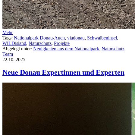
Mehr
Tags:
Nationalpark Donau-Auen
,
viadonau
,
Schwalbeninsel
,
WILDisland
,
Naturschutz
,
Projekte
Abgelegt unter:
Neuigkeiten aus dem Nationalpark
,
Naturschutz
,
Team
22.10.
2025
Neue Donau Expertinnen und Experten