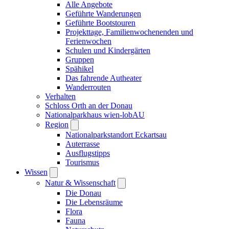
Alle Angebote
Geführte Wanderungen
Geführte Bootstouren
Projekttage, Familienwochenenden und
Ferienwochen
Schulen und Kindergärten
Gruppen
Spähikel
Das fahrende Autheater
Wanderrouten
Verhalten
Schloss Orth an der Donau
Nationalparkhaus wien-lobAU
Region
Nationalparkstandort Eckartsau
Auterrasse
Ausflugstipps
Tourismus
Wissen
Natur & Wissenschaft
Die Donau
Die Lebensräume
Flora
Fauna