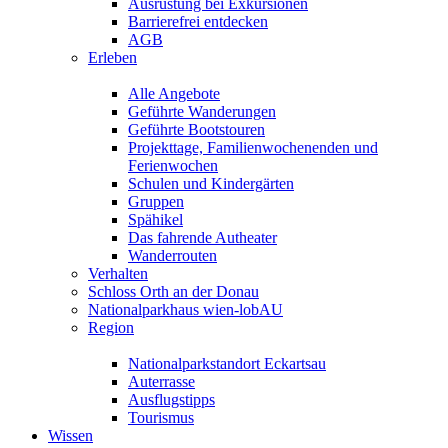
Ausrüstung bei Exkursionen
Barrierefrei entdecken
AGB
Erleben
Alle Angebote
Geführte Wanderungen
Geführte Bootstouren
Projekttage, Familienwochenenden und
Ferienwochen
Schulen und Kindergärten
Gruppen
Spähikel
Das fahrende Autheater
Wanderrouten
Verhalten
Schloss Orth an der Donau
Nationalparkhaus wien-lobAU
Region
Nationalparkstandort Eckartsau
Auterrasse
Ausflugstipps
Tourismus
Wissen