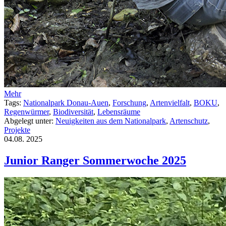
Mehr
Tags:
Nationalpark Donau-Auen
,
Forschung
,
Artenvielfalt
,
BOKU
,
Regenwürmer
,
Biodiversität
,
Lebensräume
Abgelegt unter:
Neuigkeiten aus dem Nationalpark
,
Artenschutz
,
Projekte
04.08.
2025
Junior Ranger Sommerwoche 2025