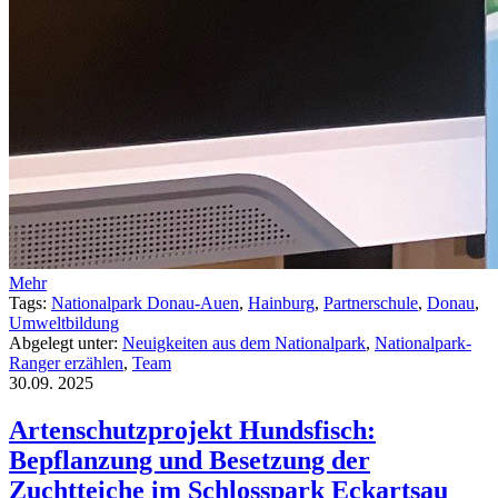
Mehr
Tags:
Nationalpark Donau-Auen
,
Hainburg
,
Partnerschule
,
Donau
,
Umweltbildung
Abgelegt unter:
Neuigkeiten aus dem Nationalpark
,
Nationalpark-
Ranger erzählen
,
Team
30.09.
2025
Artenschutzprojekt Hundsfisch:
Bepflanzung und Besetzung der
Zuchtteiche im Schlosspark Eckartsau