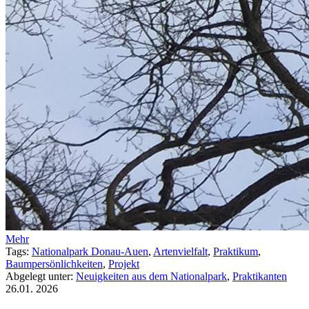
Mehr
Tags:
Nationalpark Donau-Auen
,
Artenvielfalt
,
Praktikum
,
Baumpersönlichkeiten
,
Projekt
Abgelegt unter:
Neuigkeiten aus dem Nationalpark
,
Praktikanten
26.01.
2026