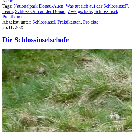
Mehr
Tags:
Nationalpark Donau-Auen
,
Was tut sich auf der Schlossinsel?
,
Team
,
Schloss Orth an der Donau
,
Zwergschafe
,
Schlossinsel
,
Praktikum
Abgelegt unter:
Schlossinsel
,
Praktikanten
,
Projekte
25.11.
2025
Die Schlossinselschafe