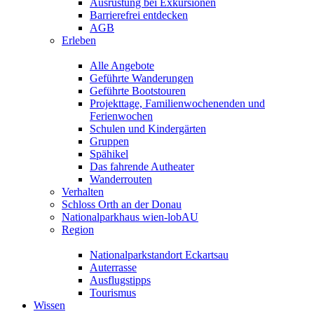
Ausrüstung bei Exkursionen
Barrierefrei entdecken
AGB
Erleben
Alle Angebote
Geführte Wanderungen
Geführte Bootstouren
Projekttage, Familienwochenenden und
Ferienwochen
Schulen und Kindergärten
Gruppen
Spähikel
Das fahrende Autheater
Wanderrouten
Verhalten
Schloss Orth an der Donau
Nationalparkhaus wien-lobAU
Region
Nationalparkstandort Eckartsau
Auterrasse
Ausflugstipps
Tourismus
Wissen