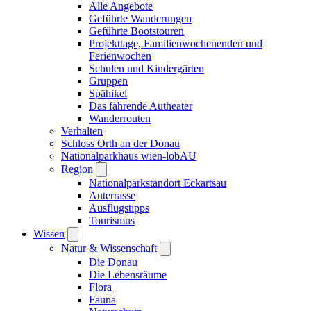
Alle Angebote
Geführte Wanderungen
Geführte Bootstouren
Projekttage, Familienwochenenden und
Ferienwochen
Schulen und Kindergärten
Gruppen
Spähikel
Das fahrende Autheater
Wanderrouten
Verhalten
Schloss Orth an der Donau
Nationalparkhaus wien-lobAU
Region
Nationalparkstandort Eckartsau
Auterrasse
Ausflugstipps
Tourismus
Wissen
Natur & Wissenschaft
Die Donau
Die Lebensräume
Flora
Fauna