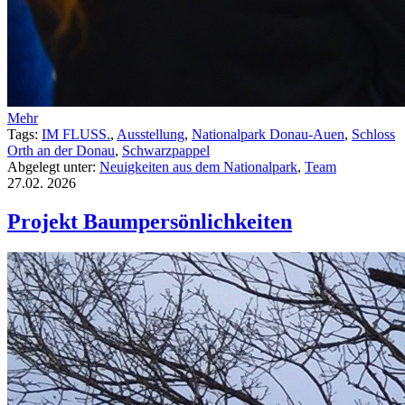
Mehr
Tags:
IM FLUSS.
,
Ausstellung
,
Nationalpark Donau-Auen
,
Schloss
Orth an der Donau
,
Schwarzpappel
Abgelegt unter:
Neuigkeiten aus dem Nationalpark
,
Team
27.02.
2026
Projekt Baumpersönlichkeiten