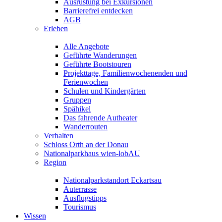
Ausrüstung bei Exkursionen
Barrierefrei entdecken
AGB
Erleben
Alle Angebote
Geführte Wanderungen
Geführte Bootstouren
Projekttage, Familienwochenenden und
Ferienwochen
Schulen und Kindergärten
Gruppen
Spähikel
Das fahrende Autheater
Wanderrouten
Verhalten
Schloss Orth an der Donau
Nationalparkhaus wien-lobAU
Region
Nationalparkstandort Eckartsau
Auterrasse
Ausflugstipps
Tourismus
Wissen