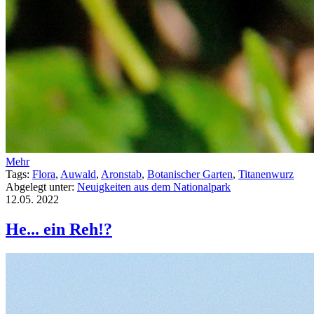
Mehr
Tags:
Flora
,
Auwald
,
Aronstab
,
Botanischer Garten
,
Titanenwurz
Abgelegt unter:
Neuigkeiten aus dem Nationalpark
12.05.
2022
He... ein Reh!?