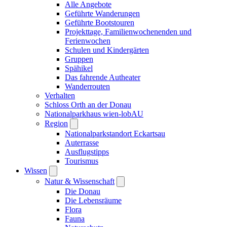
Alle Angebote
Geführte Wanderungen
Geführte Bootstouren
Projekttage, Familienwochenenden und
Ferienwochen
Schulen und Kindergärten
Gruppen
Spähikel
Das fahrende Autheater
Wanderrouten
Verhalten
Schloss Orth an der Donau
Nationalparkhaus wien-lobAU
Region
Nationalparkstandort Eckartsau
Auterrasse
Ausflugstipps
Tourismus
Wissen
Natur & Wissenschaft
Die Donau
Die Lebensräume
Flora
Fauna