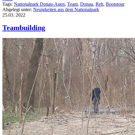
Tags:
Nationalpark Donau-Auen
,
Team
,
Donau
,
Reh
,
Bootstour
Abgelegt unter:
Neuigkeiten aus dem Nationalpark
25.03.
2022
Teambuilding