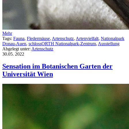
Mehr
Tags:
Fauna
,
Fledermäuse
,
Artenschutz
,
Artenvielfalt
,
Nationalpark
Donau-Auen
,
schlossORTH Nationalpark-Zentrum
,
Ausstellung
Abgelegt unter:
Artenschutz
30.05.
2022
Sensation im Botanischen Garten der
Universität Wien