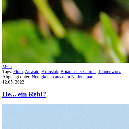
Mehr
Tags:
Flora
,
Auwald
,
Aronstab
,
Botanischer Garten
,
Titanenwurz
Abgelegt unter:
Neuigkeiten aus dem Nationalpark
12.05.
2022
He... ein Reh!?