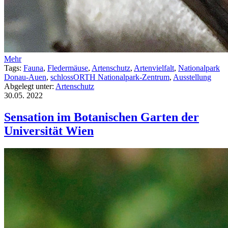
Mehr
Tags:
Fauna
,
Fledermäuse
,
Artenschutz
,
Artenvielfalt
,
Nationalpark
Donau-Auen
,
schlossORTH Nationalpark-Zentrum
,
Ausstellung
Abgelegt unter:
Artenschutz
30.05.
2022
Sensation im Botanischen Garten der
Universität Wien