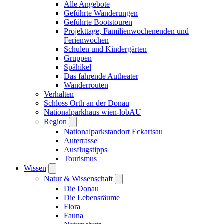
Alle Angebote
Geführte Wanderungen
Geführte Bootstouren
Projekttage, Familienwochenenden und
Ferienwochen
Schulen und Kindergärten
Gruppen
Spähikel
Das fahrende Autheater
Wanderrouten
Verhalten
Schloss Orth an der Donau
Nationalparkhaus wien-lobAU
Region
Nationalparkstandort Eckartsau
Auterrasse
Ausflugstipps
Tourismus
Wissen
Natur & Wissenschaft
Die Donau
Die Lebensräume
Flora
Fauna