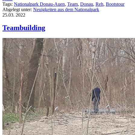
Tags:
Nationalpark Donau-Auen
,
Team
,
Donau
,
Reh
,
Bootstour
Abgelegt unter:
Neuigkeiten aus dem Nationalpark
25.03.
2022
Teambuilding