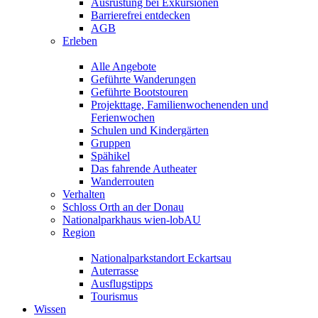
Ausrüstung bei Exkursionen
Barrierefrei entdecken
AGB
Erleben
Alle Angebote
Geführte Wanderungen
Geführte Bootstouren
Projekttage, Familienwochenenden und
Ferienwochen
Schulen und Kindergärten
Gruppen
Spähikel
Das fahrende Autheater
Wanderrouten
Verhalten
Schloss Orth an der Donau
Nationalparkhaus wien-lobAU
Region
Nationalparkstandort Eckartsau
Auterrasse
Ausflugstipps
Tourismus
Wissen