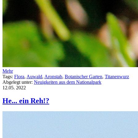
Mehr
Tags:
Flora
,
Auwald
,
Aronstab
,
Botanischer Garten
,
Titanenwurz
Abgelegt unter:
Neuigkeiten aus dem Nationalpark
12.05.
2022
He... ein Reh!?