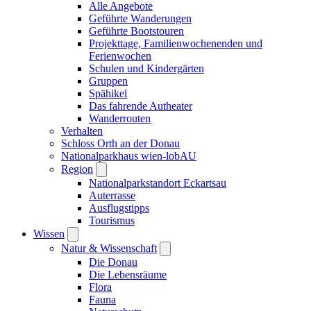
Alle Angebote
Geführte Wanderungen
Geführte Bootstouren
Projekttage, Familienwochenenden und
Ferienwochen
Schulen und Kindergärten
Gruppen
Spähikel
Das fahrende Autheater
Wanderrouten
Verhalten
Schloss Orth an der Donau
Nationalparkhaus wien-lobAU
Region
Nationalparkstandort Eckartsau
Auterrasse
Ausflugstipps
Tourismus
Wissen
Natur & Wissenschaft
Die Donau
Die Lebensräume
Flora
Fauna