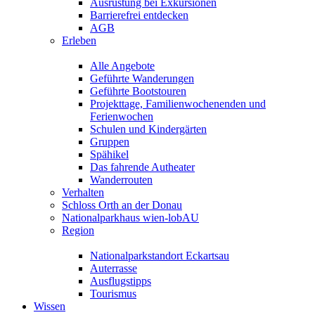
Ausrüstung bei Exkursionen
Barrierefrei entdecken
AGB
Erleben
Alle Angebote
Geführte Wanderungen
Geführte Bootstouren
Projekttage, Familienwochenenden und
Ferienwochen
Schulen und Kindergärten
Gruppen
Spähikel
Das fahrende Autheater
Wanderrouten
Verhalten
Schloss Orth an der Donau
Nationalparkhaus wien-lobAU
Region
Nationalparkstandort Eckartsau
Auterrasse
Ausflugstipps
Tourismus
Wissen