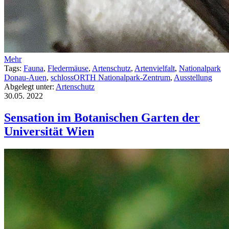
Mehr
Tags:
Fauna
,
Fledermäuse
,
Artenschutz
,
Artenvielfalt
,
Nationalpark
Donau-Auen
,
schlossORTH Nationalpark-Zentrum
,
Ausstellung
Abgelegt unter:
Artenschutz
30.05.
2022
Sensation im Botanischen Garten der
Universität Wien