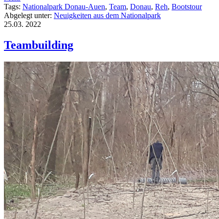
Tags:
Nationalpark Donau-Auen
,
Team
,
Donau
,
Reh
,
Bootstour
Abgelegt unter:
Neuigkeiten aus dem Nationalpark
25.03.
2022
Teambuilding