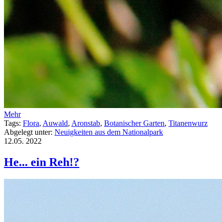
Mehr
Tags:
Flora
,
Auwald
,
Aronstab
,
Botanischer Garten
,
Titanenwurz
Abgelegt unter:
Neuigkeiten aus dem Nationalpark
12.05.
2022
He... ein Reh!?