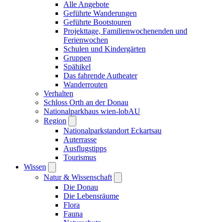
Alle Angebote
Geführte Wanderungen
Geführte Bootstouren
Projekttage, Familienwochenenden und
Ferienwochen
Schulen und Kindergärten
Gruppen
Spähikel
Das fahrende Autheater
Wanderrouten
Verhalten
Schloss Orth an der Donau
Nationalparkhaus wien-lobAU
Region
Nationalparkstandort Eckartsau
Auterrasse
Ausflugstipps
Tourismus
Wissen
Natur & Wissenschaft
Die Donau
Die Lebensräume
Flora
Fauna