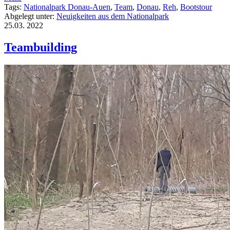
Tags:
Nationalpark Donau-Auen
,
Team
,
Donau
,
Reh
,
Bootstour
Abgelegt unter:
Neuigkeiten aus dem Nationalpark
25.03.
2022
Teambuilding