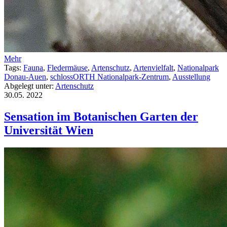
Mehr
Tags:
Fauna
,
Fledermäuse
,
Artenschutz
,
Artenvielfalt
,
Nationalpark
Donau-Auen
,
schlossORTH Nationalpark-Zentrum
,
Ausstellung
Abgelegt unter:
Artenschutz
30.05.
2022
Sensation im Botanischen Garten der
Universität Wien