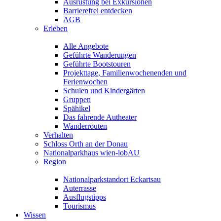
Ausrüstung bei Exkursionen
Barrierefrei entdecken
AGB
Erleben
Alle Angebote
Geführte Wanderungen
Geführte Bootstouren
Projekttage, Familienwochenenden und
Ferienwochen
Schulen und Kindergärten
Gruppen
Spähikel
Das fahrende Autheater
Wanderrouten
Verhalten
Schloss Orth an der Donau
Nationalparkhaus wien-lobAU
Region
Nationalparkstandort Eckartsau
Auterrasse
Ausflugstipps
Tourismus
Wissen