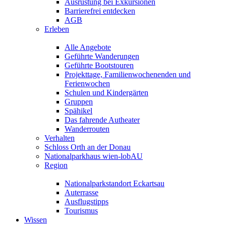
Ausrüstung bei Exkursionen
Barrierefrei entdecken
AGB
Erleben
Alle Angebote
Geführte Wanderungen
Geführte Bootstouren
Projekttage, Familienwochenenden und
Ferienwochen
Schulen und Kindergärten
Gruppen
Spähikel
Das fahrende Autheater
Wanderrouten
Verhalten
Schloss Orth an der Donau
Nationalparkhaus wien-lobAU
Region
Nationalparkstandort Eckartsau
Auterrasse
Ausflugstipps
Tourismus
Wissen