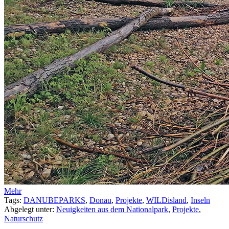
Mehr
Tags:
DANUBEPARKS
,
Donau
,
Projekte
,
WILDisland
,
Inseln
Abgelegt unter:
Neuigkeiten aus dem Nationalpark
,
Projekte
,
Naturschutz