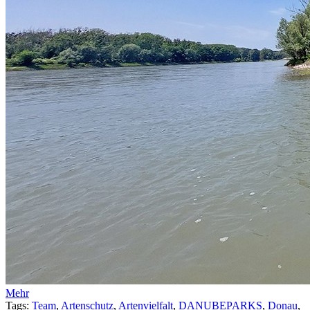
Mehr
Tags:
Team
,
Artenschutz
,
Artenvielfalt
,
DANUBEPARKS
,
Donau
,