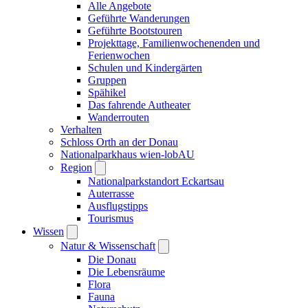
Alle Angebote
Geführte Wanderungen
Geführte Bootstouren
Projekttage, Familienwochenenden und
Ferienwochen
Schulen und Kindergärten
Gruppen
Spähikel
Das fahrende Autheater
Wanderrouten
Verhalten
Schloss Orth an der Donau
Nationalparkhaus wien-lobAU
Region
Nationalparkstandort Eckartsau
Auterrasse
Ausflugstipps
Tourismus
Wissen
Natur & Wissenschaft
Die Donau
Die Lebensräume
Flora
Fauna