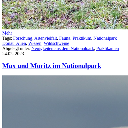
Mehr
Tags:
Forschung
,
Artenvielfalt
,
Fauna
,
Praktikum
,
Nationalpark
Donau-Auen
,
Wiesen
,
Wildschweine
Abgelegt unter:
Neuigkeiten aus dem Nationalpark
,
Praktikanten
24.05.
2023
Max und Moritz im Nationalpark