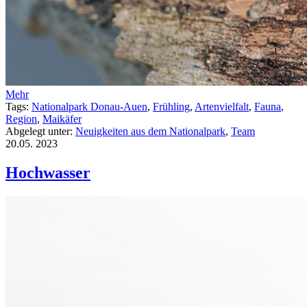
Mehr
Tags:
Nationalpark Donau-Auen
,
Frühling
,
Artenvielfalt
,
Fauna
,
Region
,
Maikäfer
Abgelegt unter:
Neuigkeiten aus dem Nationalpark
,
Team
20.05.
2023
Hochwasser