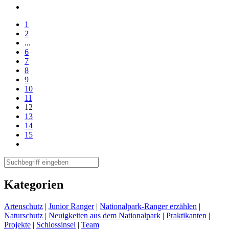
1
2
...
6
7
8
9
10
11
12
13
14
15
Kategorien
Artenschutz
|
Junior Ranger
|
Nationalpark-Ranger erzählen
|
Naturschutz
|
Neuigkeiten aus dem Nationalpark
|
Praktikanten
|
Projekte
|
Schlossinsel
|
Team