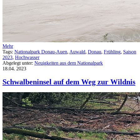
Mehr
Tags:
Nationalpark Donau-Auen
,
Auwald
,
Donau
,
Frühling
,
Saison
2023
,
Hochwasser
Abgelegt unter:
Neuigkeiten aus dem Nationalpark
18.04.
2023
Schwalbeninsel auf dem Weg zur Wildnis