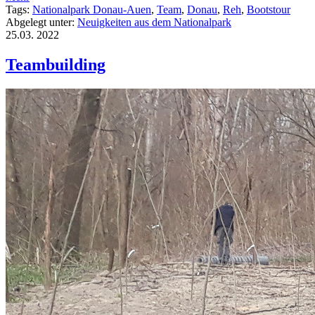
Tags:
Nationalpark Donau-Auen
,
Team
,
Donau
,
Reh
,
Bootstour
Abgelegt unter:
Neuigkeiten aus dem Nationalpark
25.03.
2022
Teambuilding