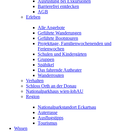
Ausrüstung bei Exkursionen
Barrierefrei entdecken
AGB
Erleben
Alle Angebote
Geführte Wanderungen
Geführte Bootstouren
Projekttage, Familienwochenenden und
Ferienwochen
Schulen und Kindergärten
Gruppen
Spähikel
Das fahrende Autheater
Wanderrouten
Verhalten
Schloss Orth an der Donau
Nationalparkhaus wien-lobAU
Region
Nationalparkstandort Eckartsau
Auterrasse
Ausflugstipps
Tourismus
Wissen