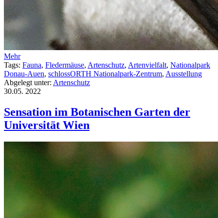
Mehr
Tags:
Fauna
,
Fledermäuse
,
Artenschutz
,
Artenvielfalt
,
Nationalpark
Donau-Auen
,
schlossORTH Nationalpark-Zentrum
,
Ausstellung
Abgelegt unter:
Artenschutz
30.05.
2022
Sensation im Botanischen Garten der
Universität Wien