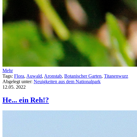
Mehr
Tags:
Flora
,
Auwald
,
Aronstab
,
Botanischer Garten
,
Titanenwurz
Abgelegt unter:
Neuigkeiten aus dem Nationalpark
12.05.
2022
He... ein Reh!?