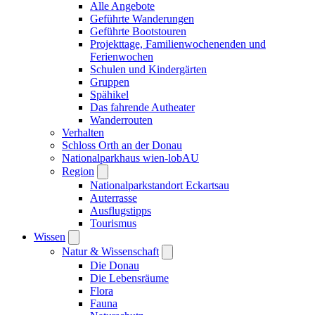
Alle Angebote
Geführte Wanderungen
Geführte Bootstouren
Projekttage, Familienwochenenden und
Ferienwochen
Schulen und Kindergärten
Gruppen
Spähikel
Das fahrende Autheater
Wanderrouten
Verhalten
Schloss Orth an der Donau
Nationalparkhaus wien-lobAU
Region
Nationalparkstandort Eckartsau
Auterrasse
Ausflugstipps
Tourismus
Wissen
Natur & Wissenschaft
Die Donau
Die Lebensräume
Flora
Fauna