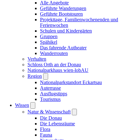
Alle Angebote
Geführte Wanderungen
Geführte Bootstouren
Projekttage, Familienwochenenden und
Ferienwochen
Schulen und Kindergärten
Gruppen
Spähikel
Das fahrende Autheater
Wanderrouten
Verhalten
Schloss Orth an der Donau
Nationalparkhaus wien-lobAU
Region
Nationalparkstandort Eckartsau
Auterrasse
Ausflugstipps
Tourismus
Wissen
Natur & Wissenschaft
Die Donau
Die Lebensräume
Flora
Fauna