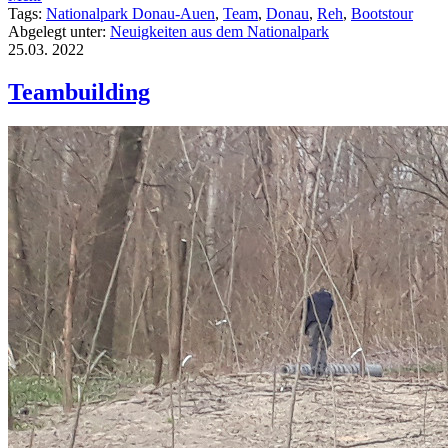
Tags:
Nationalpark Donau-Auen
,
Team
,
Donau
,
Reh
,
Bootstour
Abgelegt unter:
Neuigkeiten aus dem Nationalpark
25.03.
2022
Teambuilding