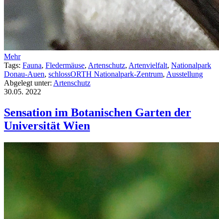
Mehr
Tags:
Fauna
,
Fledermäuse
,
Artenschutz
,
Artenvielfalt
,
Nationalpark
Donau-Auen
,
schlossORTH Nationalpark-Zentrum
,
Ausstellung
Abgelegt unter:
Artenschutz
30.05.
2022
Sensation im Botanischen Garten der
Universität Wien