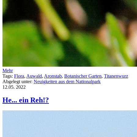
Mehr
Tags:
Flora
,
Auwald
,
Aronstab
,
Botanischer Garten
,
Titanenwurz
Abgelegt unter:
Neuigkeiten aus dem Nationalpark
12.05.
2022
He... ein Reh!?