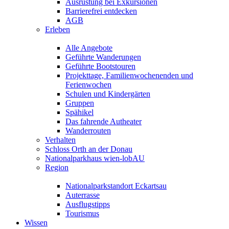
Ausrüstung bei Exkursionen
Barrierefrei entdecken
AGB
Erleben
Alle Angebote
Geführte Wanderungen
Geführte Bootstouren
Projekttage, Familienwochenenden und
Ferienwochen
Schulen und Kindergärten
Gruppen
Spähikel
Das fahrende Autheater
Wanderrouten
Verhalten
Schloss Orth an der Donau
Nationalparkhaus wien-lobAU
Region
Nationalparkstandort Eckartsau
Auterrasse
Ausflugstipps
Tourismus
Wissen